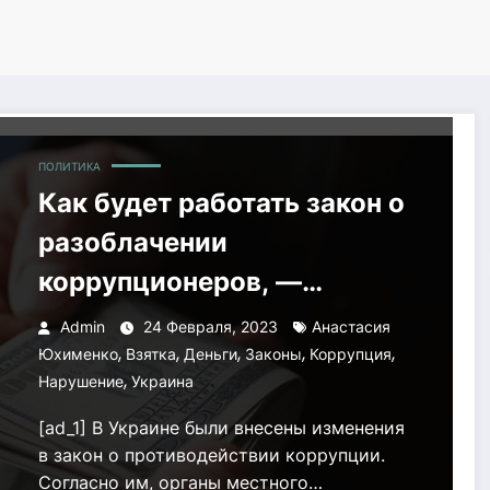
ПОЛИТИКА
Как будет работать закон о
разоблачении
коррупционеров, —
эксперт
Admin
24 Февраля, 2023
Анастасия
,
,
,
,
,
Юхименко
Взятка
Деньги
Законы
Коррупция
,
Нарушение
Украина
[ad_1] В Украине были внесены изменения
в закон о противодействии коррупции.
Согласно им, органы местного…