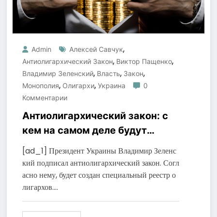
,
Admin
Алексей Савчук
,
,
Антиолигархический Закон
Виктор Пащенко
,
,
,
Владимир Зеленский
Власть
Закон
,
,
Монополия
Олигархи
Украина
0
Комментарии
Антиолигархический закон: с
кем на самом деле будут
бороться?
[ad_1] Президент Украины Владимир Зеленс
кий подписал антиолигархический закон. Согл
асно нему, будет создан специальный реестр о
лигархов.…