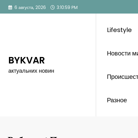
Перейти
6 августа, 2026
3:11:00 PM
к
содержимому
Lifestyle
Новости м
BYKVAR
актуальних новин
Происшес
Разное