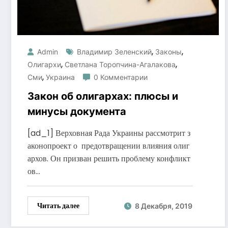
,
,
Admin
Владимир Зеленский
Законы
,
,
Олигархи
Светлана Торопчина-Агалакова
,
Сми
Украина
0 Комментарии
Закон об олигархах: плюсы и
минусы документа
[ad_1] Верховная Рада Украины рассмотрит з
аконопроект о предотвращении влияния олиг
архов. Он призван решить проблему конфликт
ов…
Читать далее
8 Декабря, 2019