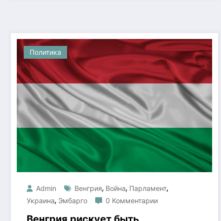
Политика
,
,
,
Admin
Венгрия
Война
Парламент
,
Украина
Эмбарго
0 Комментарии
Венгрия рискует быть