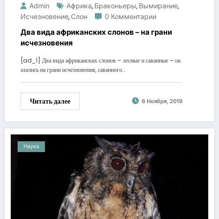
Admin
Африка
Браконьеры
Вымирание
,
,
,
Исчезновение
Слон
0 Комментарии
,
Два вида африканских слонов – на грани
исчезновения
[ad_1] Два вида африканских слонов – лесные и саванные – ок
азались на грани исчезновения, саванного…
Читать далее
6 Ноября, 2019
Наука