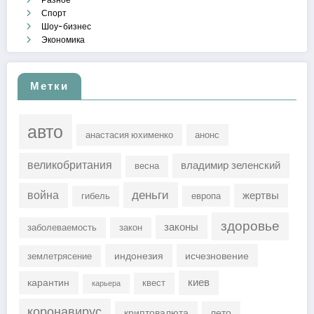
Спорт
Шоу-бизнес
Экономика
Метки
авто
анастасия юхименко
анонс
великобритания
владимир зеленский
весна
деньги
война
жертвы
гибель
европа
здоровье
законы
заболеваемость
закон
индонезия
исчезновение
землетрясение
киев
карантин
квест
карьера
коронавирус
криптовалюта
лето