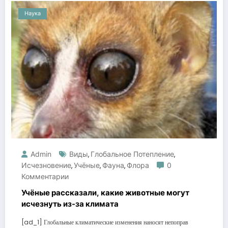
Наука
Admin
Виды
Глобальное Потепление
,
,
Исчезновение
Учёные
Фауна
Флора
0
,
,
,
Комментарии
Учёные рассказали, какие животные могут
исчезнуть из-за климата
[ad_1] Глобальные климатические изменения наносят непоправ