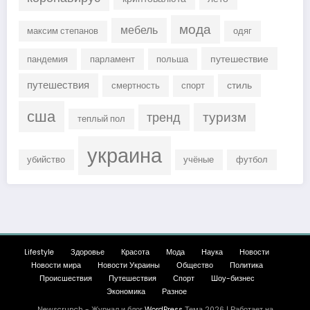
мода
мебель
максим степанов
одяг
путешествие
пандемия
парламент
польша
путешествия
стиль
смертность
спорт
сша
туризм
тренд
теплый пол
украина
убийство
учёные
футбол
Lifestyle
Здоровье
Красота
Мода
Наука
Новости
Новости мира
Новости Украины
Общество
Политика
Происшествия
Путешествия
Спорт
Шоу-бизнес
Экономика
Разное
Newscrunch - Журнал и блог
WordPress
Тема 2026 | Работает на