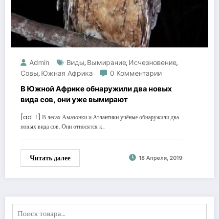
Admin
Виды
Вымирание
Исчезновение
,
,
,
Совы
Южная Африка
0 Комментарии
,
В Южной Африке обнаружили два новых
вида сов, они уже вымирают
[ad_1] В лесах Амазонки и Атлантики учёные обнаружили два
новых вида сов. Они относятся к…
Читать далее
18 Апреля, 2019