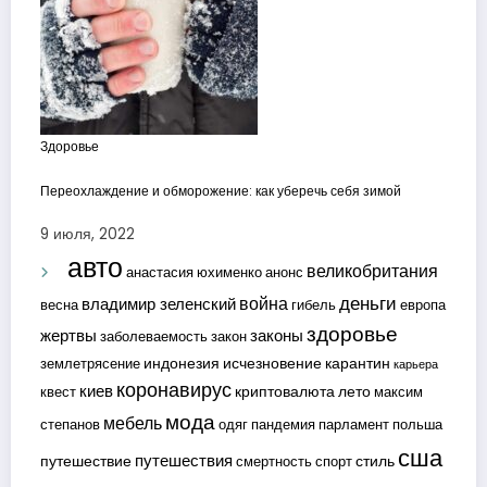
Здоровье
Переохлаждение и обморожение: как уберечь себя зимой
9 июля, 2022
авто
великобритания
анастасия юхименко
анонс
деньги
война
владимир зеленский
весна
гибель
европа
здоровье
жертвы
законы
заболеваемость
закон
индонезия
исчезновение
карантин
землетрясение
карьера
коронавирус
киев
криптовалюта
лето
квест
максим
мода
мебель
степанов
одяг
пандемия
парламент
польша
сша
путешествия
путешествие
стиль
смертность
спорт