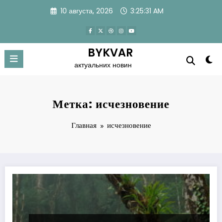
Перейти
10 августа, 2026
3:25:32 AM
к
содержимому
BYKVAR
актуальних новин
Метка: исчезновение
Главная
исчезновение