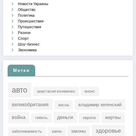
Новости Украины
Общество
Политика
Происшествия
Путешествия
Разное
Спорт
Шоу-бизнес
Экономика
Метки
авто
анастасия юхименко
анонс
великобритания
владимир зеленский
весна
деньги
война
жертвы
гибель
европа
здоровье
законы
заболеваемость
закон