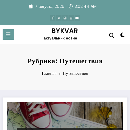
Перейти
7 августа, 2026
3:02:46 AM
к
содержимому
BYKVAR
актуальних новин
Рубрика: Путешествия
Главная
Путешествия