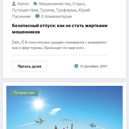
Admin
Мошенничество
Отдых
,
,
Путешествие
Туризм
Турфирмы
Юрий
,
,
,
Пасичник
0 Комментарии
Безопасный отпуск: как не стать жертвами
мошенников
[ad_1] В сезон отпусков граждане сталкиваются с мошенничест
вом в сфере туризма. Происходит это чаще всего…
Читать далее
31 Декабря, 2021
Путешествия