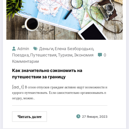
Admin
Деньги
Елена Безбородько
,
,
Поездка
Путешествия
Туризм
Экономия
0
,
,
,
Комментарии
Как значительно сэкономить на
путешествии за границу
[ad_1] В сезон отпусков граждане активно ищут возможности н
едорого путешествовать. Если самостоятельно организовывать п
оездку, можно…
Читать далее
27 Января, 2023