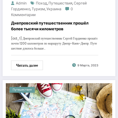
Admin
Поход
Путешествия
Сергей
,
,
Гордиенко
Туризм
Украина
0
,
,
Комментарии
Днепровский путешественник прошёл
более тысячи километров
[ad_1] Днепровский путешественник Сергей Гордиенко прошёл
почти 1200 километров по маршруту Днепр-Киев-Днепр. Путе
шествие длилось больше…
Читать далее
9 Марта, 2023
Путешествия