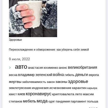
Здоровье
Переохлаждение и обморожение: как уберечь себя зимой
9 июля, 2022
авто
великобритания
анастасия юхименко
анонс
деньги
война
владимир зеленский
весна
гибель
европа
здоровье
жертвы
законы
заболеваемость
закон
индонезия
исчезновение
карантин
землетрясение
карьера
коронавирус
киев
криптовалюта
лето
квест
максим
мода
мебель
степанов
одяг
пандемия
парламент
польша