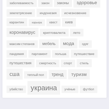
здоровье
законы
заболеваемость
закон
индонезия
исчезновение
землетрясение
киев
карантин
квест
карьера
коронавирус
криптовалюта
лето
мода
мебель
максим степанов
одяг
путешествие
пандемия
парламент
польша
путешествия
стиль
смертность
спорт
сша
туризм
тренд
теплый пол
украина
убийство
учёные
футбол