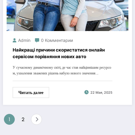
Admin
0 Комментарии
Найкращі причини скористатися онлайн
сервісом порівняння нових авто
У сучасному динамічному світі, де час став найціннішим ресурсо
м, ухвалення зважених рішень набуло нового значення.…
Читать далее
22 Мая, 2025
Пагинация
1
2
записей