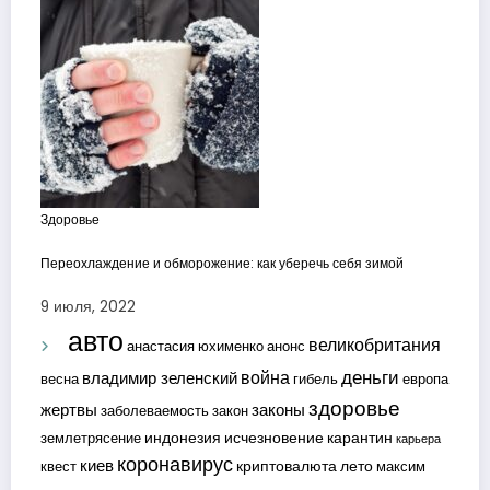
Здоровье
Переохлаждение и обморожение: как уберечь себя зимой
9 июля, 2022
авто
великобритания
анастасия юхименко
анонс
деньги
война
владимир зеленский
весна
гибель
европа
здоровье
жертвы
законы
заболеваемость
закон
индонезия
исчезновение
карантин
землетрясение
карьера
коронавирус
киев
криптовалюта
лето
квест
максим