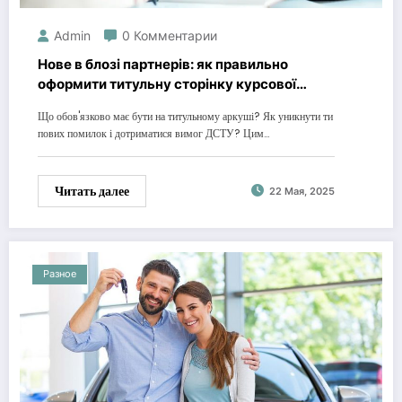
Admin
0 Комментарии
Нове в блозі партнерів: як правильно
оформити титульну сторінку курсової
роботи
Що обов'язково має бути на титульному аркуші? Як уникнути ти
пових помилок і дотриматися вимог ДСТУ? Цим…
Читать далее
22 Мая, 2025
Разное