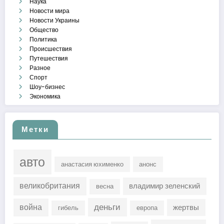
Наука
Новости мира
Новости Украины
Общество
Политика
Происшествия
Путешествия
Разное
Спорт
Шоу-бизнес
Экономика
Метки
авто
анастасия юхименко
анонс
великобритания
владимир зеленский
весна
деньги
война
жертвы
гибель
европа