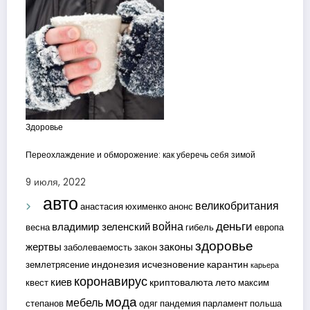
Здоровье
Переохлаждение и обморожение: как уберечь себя зимой
9 июля, 2022
авто
великобритания
анастасия юхименко
анонс
деньги
война
владимир зеленский
весна
гибель
европа
здоровье
жертвы
законы
заболеваемость
закон
индонезия
исчезновение
карантин
землетрясение
карьера
коронавирус
киев
криптовалюта
лето
квест
максим
мода
мебель
степанов
одяг
пандемия
парламент
польша