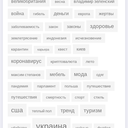
великобритания
владимир зеленский
весна
деньги
война
жертвы
гибель
европа
здоровье
законы
заболеваемость
закон
индонезия
исчезновение
землетрясение
киев
карантин
квест
карьера
коронавирус
криптовалюта
лето
мода
мебель
максим степанов
одяг
путешествие
пандемия
парламент
польша
путешествия
стиль
смертность
спорт
сша
туризм
тренд
теплый пол
украина
убийство
учёные
футбол