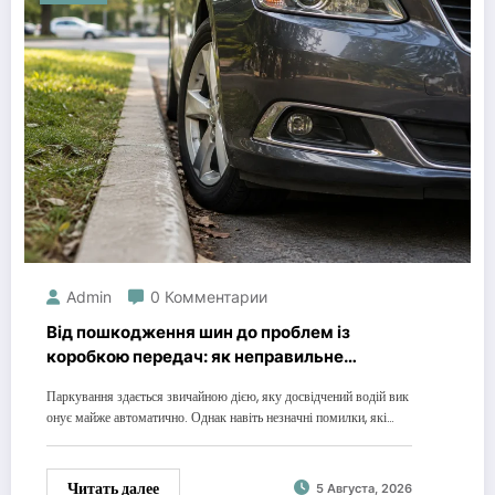
Admin
0 Комментарии
Від пошкодження шин до проблем із
коробкою передач: як неправильне
паркування псує авто
Паркування здається звичайною дією, яку досвідчений водій вик
онує майже автоматично. Однак навіть незначні помилки, які…
Читать далее
5 Августа, 2026