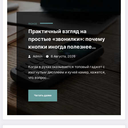
РАЗНОЕ
Практичный взгляд на
простые «звонилки»: почему
кнопки иногда полезнее
дорогого флагмана
Admin
6 Августа, 2026
Когда в руках оказывается топовый гаджет с
изогнутым дисплеем и кучей камер, кажется,
что вопрос…
Читать далее