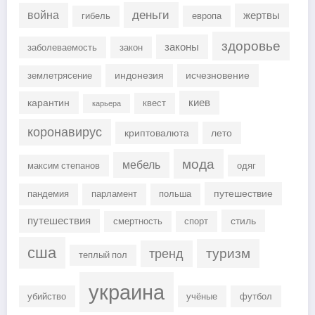
деньги
война
жертвы
гибель
европа
здоровье
законы
заболеваемость
закон
индонезия
исчезновение
землетрясение
киев
карантин
квест
карьера
коронавирус
криптовалюта
лето
мода
мебель
максим степанов
одяг
путешествие
пандемия
парламент
польша
путешествия
стиль
смертность
спорт
сша
туризм
тренд
теплый пол
украина
убийство
учёные
футбол