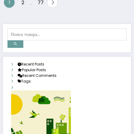
Пагинация
1
2
77
…
записей
Recent Posts
Popular Posts
Recent Comments
Tags