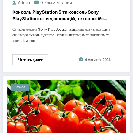
Admin
0 Комментарии
Консоль PlayStation 5 та консоль Sony
PlayStation: огляд інновацій, технологій і
сучасних можливостей
Сучасна консоль Sony PlayStation відкриває нову епоху для в
сіх шанувальників відеоігор. Завдяки інноваціям та потужним те
хнологіям, вона…
Читать далее
4 Августа, 2026
Разное