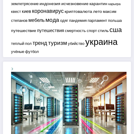
индонезия
исчезновение
карантин
землетрясение
карьера
коронавирус
киев
криптовалюта
лето
квест
максим
мода
мебель
степанов
одяг
пандемия
парламент
польша
сша
путешествия
путешествие
стиль
смертность
спорт
украина
туризм
тренд
теплый пол
убийство
учёные
футбол