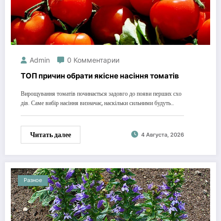
Admin
0 Комментарии
ТОП причин обрати якісне насіння томатів
Вирощування томатів починається задовго до появи перших схо
дів. Саме вибір насіння визначає, наскільки сильними будуть…
Читать далее
4 Августа, 2026
Разное