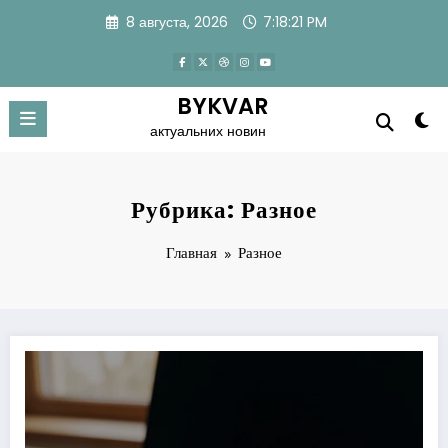
Перейти
8 августа, 2026
7:18:23 PM
к
содержимому
BYKVAR
актуальних новин
Рубрика: Разное
Главная
Разное