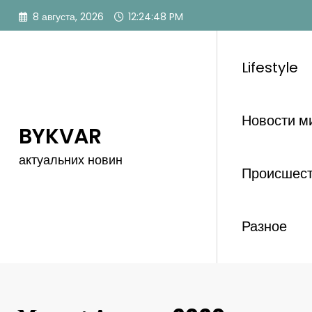
Перейти
8 августа, 2026
12:24:50 PM
к
содержимому
Lifestyle
Новости м
BYKVAR
актуальних новин
Происшес
Разное