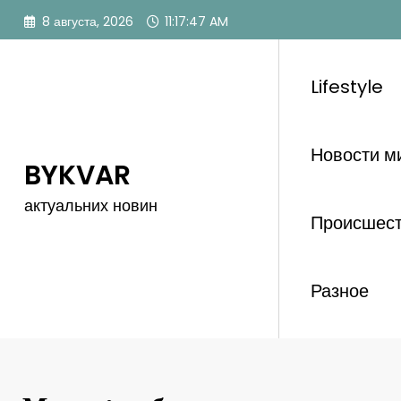
Перейти
8 августа, 2026
11:17:48 AM
к
содержимому
Lifestyle
Новости м
BYKVAR
актуальних новин
Происшес
Разное