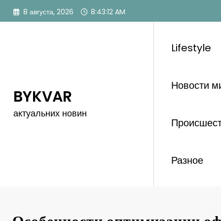
Перейти
8 августа, 2026
8:43:13 AM
к
содержимому
Lifestyle
Новости м
BYKVAR
актуальних новин
Происшес
Разное