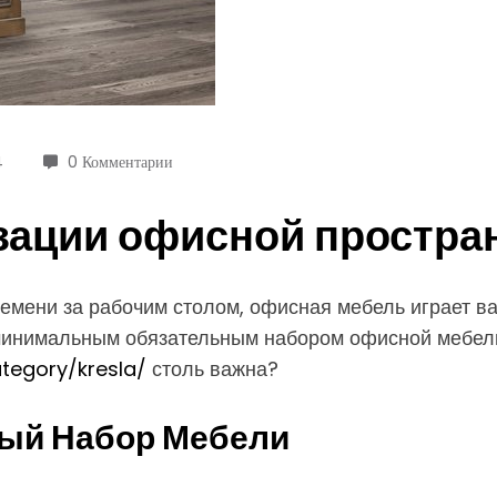
4
0 Комментарии
зации офисной простра
ремени за рабочим столом, офисная мебель играет 
 минимальным обязательным набором офисной мебели
tegory/kresla/
столь важна?
ый Набор Мебели