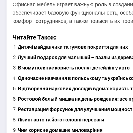
Офисная мебель играет важную роль в создани
обеспечивает базовую функциональность, особ
комфорт сотрудников, а также повысить их про
Читайте Також:
Дитячі майданчики та гумове покриття для них
Лучший подарок для малышей – пазлы из дерев
В чому полягає користь послуг детейлінгу авто
Одночасне навчання в польському та українсь
Відтворення наукових дослідів вдома: користь т
Ростовой белый мишка на день рождения: все 
Реставрация форсунок для улучшения мощност
Лізинг авто та його головні переваги
Чим корисне домашнє миловаріння