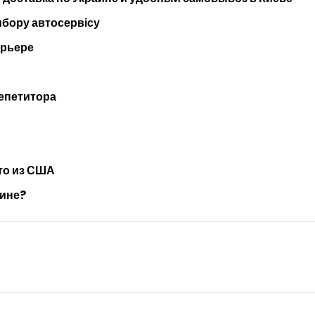
ибору автосервісу
ерьере
репетитора
то из США
шине?