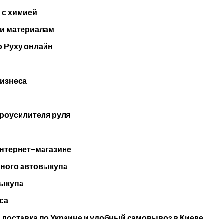
 с химией
 и материалам
 Руху онлайн
а
бизнеса
дроусилителя руля
интернет-магазине
чного автовыкупа
выкупа
са
 доставка по Украине и удобный самовывоз в Киеве