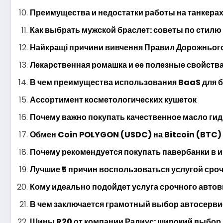
Преимущества и недостатки работы на танкерах
Как выбрать мужской браслет: советы по стилю
Найкращі причини вивчення Правил Дорожнього
Лекарственная ромашка и ее полезные свойств
В чем преимущества использования BaaS для 
Ассортимент косметологических кушеток
Почему важно покупать качественное масло ги
Обмен Coin POLYGON (USDC) на Bitcoin (BTC)
Почему рекомендуется покупать павербанки в 
Лучшие 5 причин воспользоваться услугой сро
Кому идеально подойдет услуга срочного авто
В чем заключается грамотный выбор автосерви
Шины R20 от компании Радиус: широкий выбор,