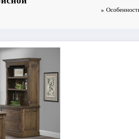
фисной
Особенност