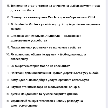
Технологии старта-стоп и их влияние на выбор аккумулятора
для автомобиля
Почему так важно купить Carfax при выборе авто из США
Mitsubishi Motors у світі спорту: історія успішних перегонів
та ралі.
Штатные магнитолы на Андроиде — надежные и
долговечные устройства
Лекарственная ромашка и ее полезные свойства
Як правильно обрати інструменти й обладнання для
автосервісу
Як вибрати моторне масло на своє авто?
Найкращі причини вивчення Правил Дорожнього Руху онлайн
Кому идеально подойдет услуга срочного автовыкупа
Втулки стабилизатора на Фольксваген Гольф 4
Дитячі майданчики та гумове покриття для них
Украинский гонщик готовится к новому рекорду на
электромотоцикле