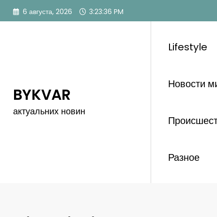
Перейти
6 августа, 2026
3:23:38 PM
к
содержимому
Lifestyle
Новости м
BYKVAR
актуальних новин
Происшес
Разное