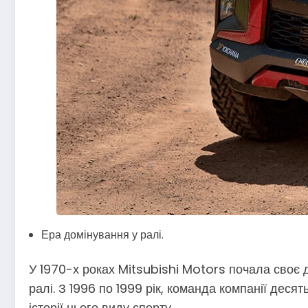
Ера домінування у ралі.
У 1970-х роках Mitsubishi Motors почала своє д
ралі. З 1996 по 1999 рік, команда компанії дес
історії цього виду спорту.