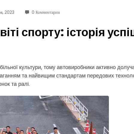
ря, 2023
0 Комментарии
віті спорту: історія усп
ьної культури, тому автовиробники активно долучал
маганням та найвищим стандартам передових технолог
нок та ралі.