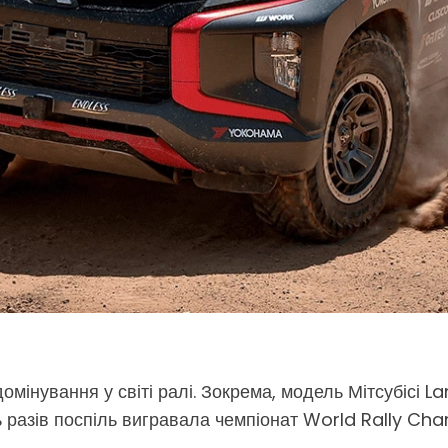
омінування у світі ралі. Зокрема, модель Мітсубісі L
ять разів поспіль вигравала чемпіонат World Rally 