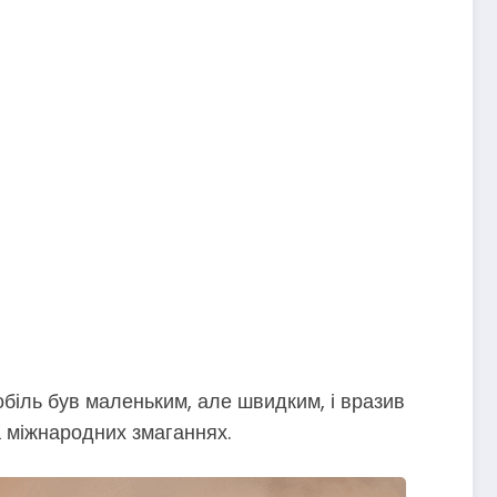
обіль був маленьким, але швидким, і вразив
а міжнародних змаганнях.