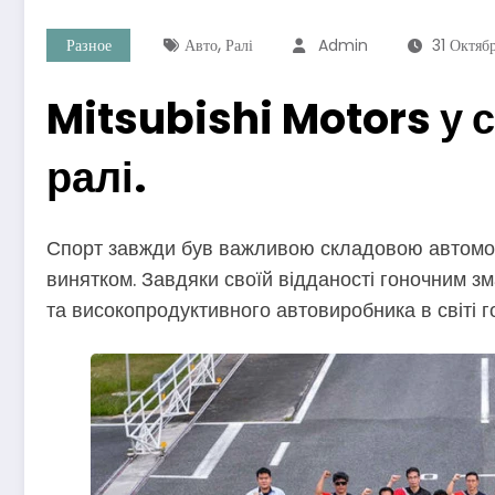
,
Разное
Авто
Ралі
Admin
31 Октяб
Mitsubishi Motors у с
ралі.
Спорт завжди був важливою складовою автомобіл
винятком. Завдяки своїй відданості гоночним з
та високопродуктивного автовиробника в світі го