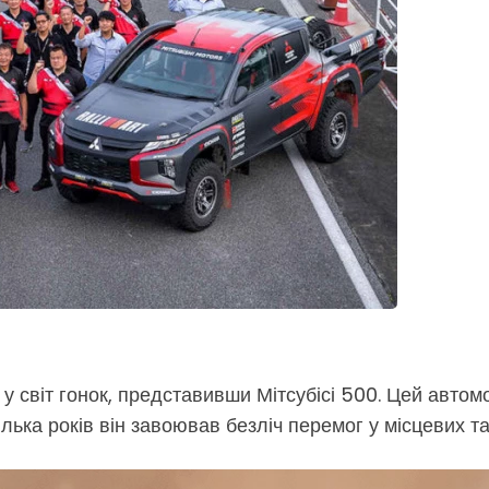
у світ гонок, представивши Мітсубісі 500. Цей автом
ілька років він завоював безліч перемог у місцевих т