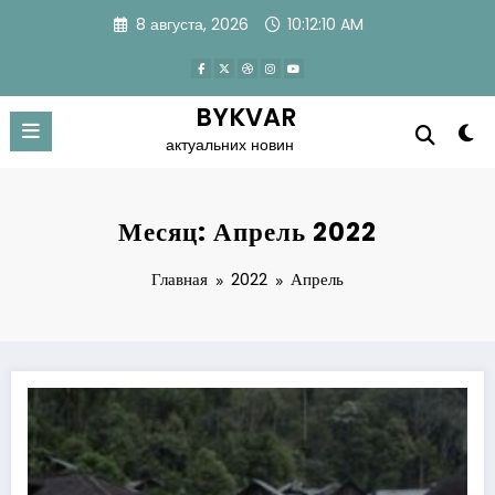
Перейти
8 августа, 2026
10:12:12 AM
к
содержимому
BYKVAR
актуальних новин
Месяц: Апрель 2022
Главная
2022
Апрель