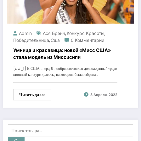
Admin
Ася Брэнч
Конкурс Красоты
,
,
Победительница
Сша
0 Комментарии
,
Умница и красавица: новой «Мисс США»
стала модель из Миссисипи
[ad_1] В США вчера, 9 ноября, состоялся долгожданный тради
ционный конкурс красоты, на котором была избрана…
Читать далее
3 Апреля, 2022