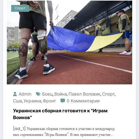
Спорт
Admin
Боец
Война
Павел Воловик
Спорт
,
,
,
,
Сша
Украина
Фронт
0 Комментарии
,
,
Украинская сборная готовится к "Играм
Воинов"
[ad_1] Украинская сборная готовится к участию в международ
ных соревнованиях "Игры Воинов". В них принимают участие…