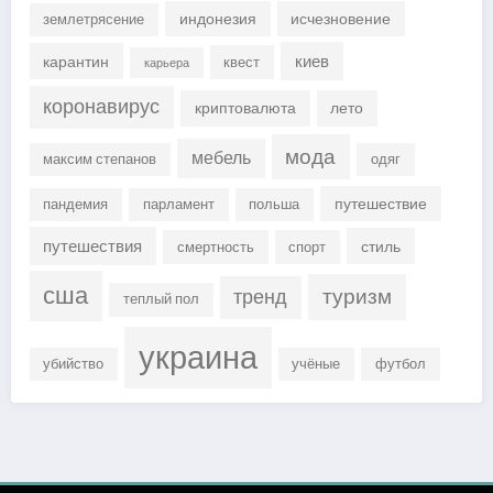
индонезия
исчезновение
землетрясение
киев
карантин
квест
карьера
коронавирус
криптовалюта
лето
мода
мебель
максим степанов
одяг
путешествие
пандемия
парламент
польша
путешествия
стиль
смертность
спорт
сша
туризм
тренд
теплый пол
украина
убийство
учёные
футбол