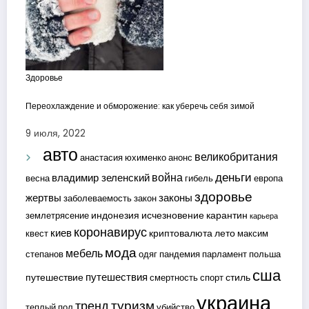
Здоровье
Переохлаждение и обморожение: как уберечь себя зимой
9 июля, 2022
авто
великобритания
анастасия юхименко
анонс
деньги
война
владимир зеленский
весна
гибель
европа
здоровье
жертвы
законы
заболеваемость
закон
индонезия
исчезновение
карантин
землетрясение
карьера
коронавирус
киев
криптовалюта
лето
квест
максим
мода
мебель
степанов
одяг
пандемия
парламент
польша
сша
путешествия
путешествие
стиль
смертность
спорт
украина
туризм
тренд
теплый пол
убийство