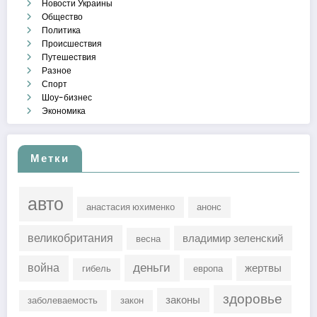
Новости Украины
Общество
Политика
Происшествия
Путешествия
Разное
Спорт
Шоу-бизнес
Экономика
Метки
авто
анастасия юхименко
анонс
великобритания
владимир зеленский
весна
деньги
война
жертвы
гибель
европа
здоровье
законы
заболеваемость
закон