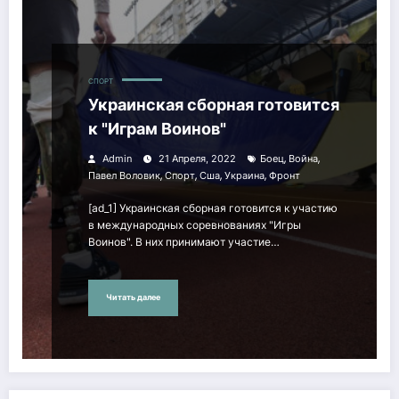
СПОРТ
Украинская сборная готовится
к "Играм Воинов"
,
,
Admin
21 Апреля, 2022
Боец
Война
,
,
,
,
Павел Воловик
Спорт
Сша
Украина
Фронт
[ad_1] Украинская сборная готовится к участию
в международных соревнованиях "Игры
Воинов". В них принимают участие…
Читать далее