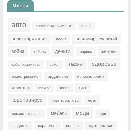
Метки
авто
анастасия юхименко
анонс
великобритания
владимир зеленский
весна
деньги
война
жертвы
гибель
европа
здоровье
законы
заболеваемость
закон
индонезия
исчезновение
землетрясение
киев
карантин
квест
карьера
коронавирус
криптовалюта
лето
мода
мебель
максим степанов
одяг
путешествие
пандемия
парламент
польша