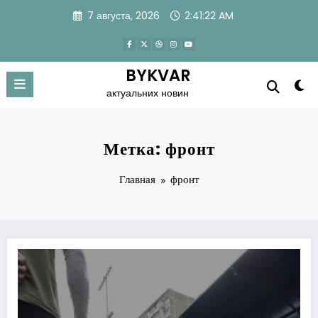
Перейти
7 августа, 2026
2:41:23 AM
к
содержимому
BYKVAR
актуальних новин
Метка: фронт
Главная
фронт