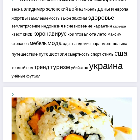
деньги
война
владимир зеленский
весна
гибель
европа
здоровье
жертвы
законы
заболеваемость
закон
индонезия
исчезновение
карантин
землетрясение
карьера
коронавирус
киев
криптовалюта
лето
квест
максим
мода
мебель
степанов
одяг
пандемия
парламент
польша
сша
путешествия
путешествие
стиль
смертность
спорт
украина
туризм
тренд
теплый пол
убийство
учёные
футбол