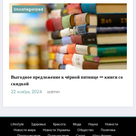
Uncategorized
Выгодное предложение к чёрной пятнице — книги со
скидкой
22 ноября, 2024
admin
Lifestyle
Здоровье
Красота
Мода
Наука
Новости
Новости мира
Новости Украины
Общество
Политика
Происшествия
Путешествия
Спорт
Шоу-бизнес