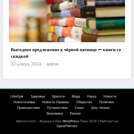
Выгодное предложение к чёрной пятнице — книги со
скидкой
22 ноября, 2024
admin
Lifestyle
Здоровье
Красота
Мода
Наука
Новости
Новости мира
Новости Украины
Общество
Политика
Происшествия
Путешествия
Спорт
Шоу-бизнес
Экономика
Разное
Newscrunch - Журнал и блог
WordPress
Тема 2026 | Работает на
SpiceThemes