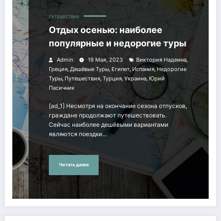
ПУТЕШЕСТВИЯ
Отдых осенью: наиболее
популярные и недорогие туры
,
Admin
19 Мая, 2023
Виктория Надеина
,
,
,
,
Греция
Дешёвые Туры
Египет
Испания
Недорогие
,
,
,
,
Туры
Путешествия
Турция
Украина
Юрий
Пасичник
[ad_1] Несмотря на окончание сезона отпусков,
граждане продолжают путешествовать.
Сейчас наиболее дешёвыми вариантами
являются поездки…
Читать далее