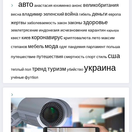
авто
великобритания
анастасия юхименко
анонс
деньги
война
владимир зеленский
весна
гибель
европа
здоровье
жертвы
законы
заболеваемость
закон
индонезия
исчезновение
карантин
землетрясение
карьера
коронавирус
киев
криптовалюта
лето
квест
максим
мода
мебель
степанов
одяг
пандемия
парламент
польша
сша
путешествия
путешествие
стиль
смертность
спорт
украина
туризм
тренд
теплый пол
убийство
учёные
футбол