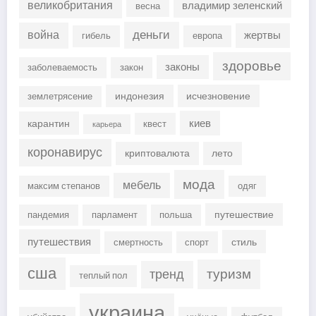
великобритания
владимир зеленский
весна
деньги
война
жертвы
гибель
европа
здоровье
законы
заболеваемость
закон
индонезия
исчезновение
землетрясение
киев
карантин
квест
карьера
коронавирус
криптовалюта
лето
мода
мебель
максим степанов
одяг
путешествие
пандемия
парламент
польша
путешествия
стиль
смертность
спорт
сша
туризм
тренд
теплый пол
украина