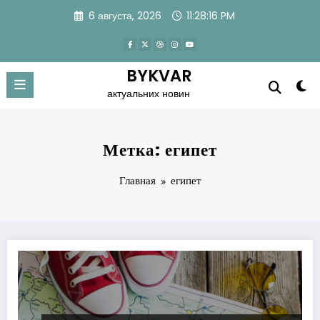
Перейти
6 августа, 2026
11:28:17 PM
к
содержимому
BYKVAR
актуальних новин
Метка: египет
Главная
египет