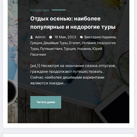
ПУТЕШЕСТВИЯ
Отдых осенью: наиболее
популярные и недорогие туры
,
Admin
19 Мая, 2023
Виктория Надеина
,
,
,
,
Греция
Дешёвые Туры
Египет
Испания
Недорогие
,
,
,
,
Туры
Путешествия
Турция
Украина
Юрий
Пасичник
[ad_1] Несмотря на окончание сезона отпусков,
граждане продолжают путешествовать.
Сейчас наиболее дешёвыми вариантами
являются поездки…
Читать далее