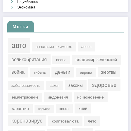
Шоу-бизнес
Экономика
Метки
авто
анастасия юхименко
анонс
великобритания
владимир зеленский
весна
деньги
война
жертвы
гибель
европа
здоровье
законы
заболеваемость
закон
индонезия
исчезновение
землетрясение
киев
карантин
квест
карьера
коронавирус
криптовалюта
лето