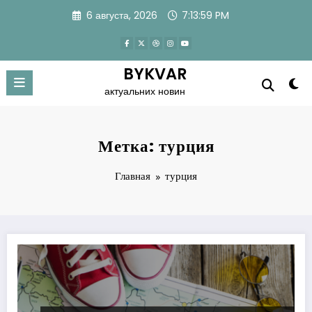
Перейти
6 августа, 2026
7:14:00 PM
к
содержимому
BYKVAR
актуальних новин
Метка: турция
Главная
турция