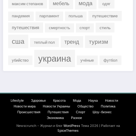
мода
мебель
максим степанов
одяг
путешествие
пандемия
парламент
польша
путешествия
стиль
смертность
спорт
сша
туризм
тренд
теплый пол
украина
убийство
учёные
футбол
Lifestyle
Здоровье
Красота
Мода
Наука
Новости
Новости мира
Новости Украины
Общество
Политика
Происшествия
Путешествия
Спорт
Шоу-бизнес
Экономика
Разное
Newscrunch - Журнал и блог
WordPress
Тема 2026 | Работает на
SpiceThemes