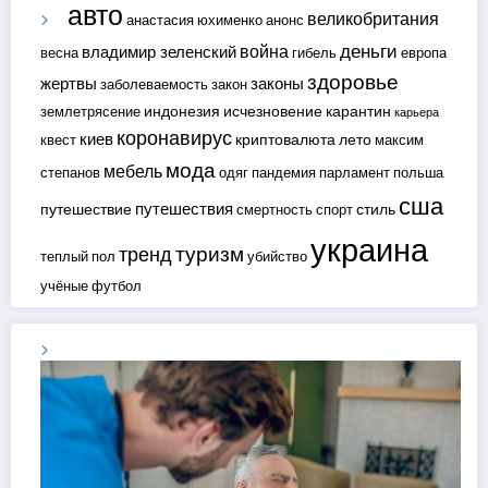
авто
великобритания
анастасия юхименко
анонс
деньги
война
владимир зеленский
весна
гибель
европа
здоровье
жертвы
законы
заболеваемость
закон
индонезия
исчезновение
карантин
землетрясение
карьера
коронавирус
киев
криптовалюта
лето
квест
максим
мода
мебель
степанов
одяг
пандемия
парламент
польша
сша
путешествия
путешествие
стиль
смертность
спорт
украина
туризм
тренд
теплый пол
убийство
учёные
футбол