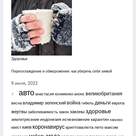
Здоровье
Переохлаждение и обморожение: как уберечь себя зимой
9 июля, 2022
авто
великобритания
анастасия юхименко
анонс
деньги
война
владимир зеленский
весна
гибель
европа
здоровье
жертвы
законы
заболеваемость
закон
индонезия
исчезновение
карантин
землетрясение
карьера
коронавирус
киев
криптовалюта
лето
квест
максим
мода