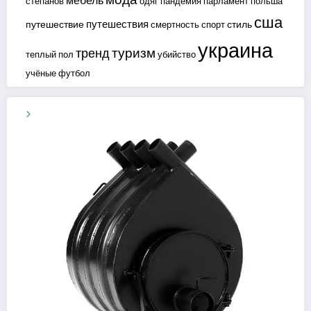
мебель
степанов
одяг
пандемия
парламент
польша
сша
путешествия
путешествие
стиль
смертность
спорт
украина
туризм
тренд
теплый пол
убийство
учёные
футбол