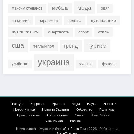
мода
мебель
максим степанов
одяг
путешествие
пандемия
парламент
польша
путешествия
стиль
смертность
спорт
сша
туризм
тренд
теплый пол
украина
убийство
учёные
футбол
Lifestyle
Здоровье
Красота
Мода
Наука
Новости
Новости мира
Новости Украины
Общество
Политика
Происшествия
Путешествия
Спорт
Шоу-бизнес
Экономика
Разное
Newscrunch - Журнал и блог
WordPress
Тема 2026 | Работает на
SpiceThemes