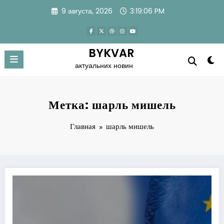
Перейти
9 августа, 2026
3:19:07 PM
к
содержимому
BYKVAR
актуальних новин
Метка: шарль мишель
Главная
шарль мишель