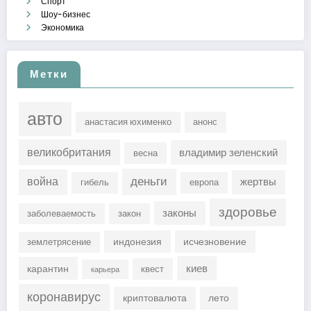
Спорт
Шоу-бизнес
Экономика
Метки
авто
анастасия юхименко
анонс
великобритания
владимир зеленский
весна
деньги
война
жертвы
гибель
европа
здоровье
законы
заболеваемость
закон
индонезия
исчезновение
землетрясение
киев
карантин
квест
карьера
коронавирус
криптовалюта
лето