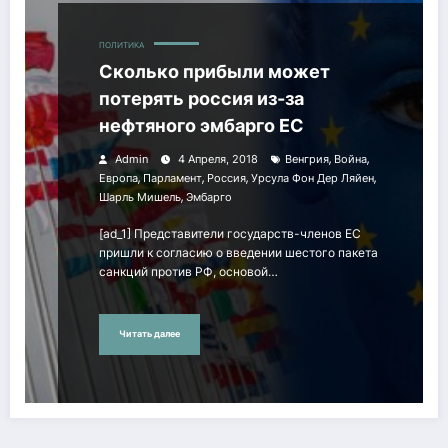
ПОЛИТИКА
Сколько прибыли может
потерять россия из-за
нефтяного эмбарго ЕС
,
,
Admin
4 Апреля, 2018
Венгрия
Война
,
,
,
,
Европа
Парламент
Россия
Урсула Фон Дер Ляйен
,
Шарль Мишель
Эмбарго
[ad_1] Представители государств-членов ЕС
пришли к согласию о введении шестого пакета
санкций против РФ, основой…
Читать далее