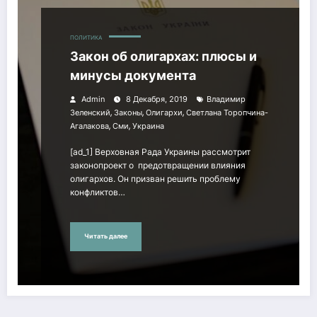
ПОЛИТИКА
Закон об олигархах: плюсы и
минусы документа
Admin
8 Декабря, 2019
Владимир
,
,
,
Зеленский
Законы
Олигархи
Светлана Торопчина-
,
,
Агалакова
Сми
Украина
[ad_1] Верховная Рада Украины рассмотрит
законопроект о предотвращении влияния
олигархов. Он призван решить проблему
конфликтов…
Читать далее