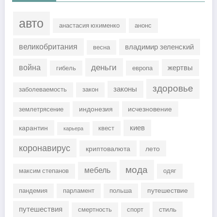
авто
анастасия юхименко
анонс
великобритания
владимир зеленский
весна
деньги
война
жертвы
гибель
европа
здоровье
законы
заболеваемость
закон
индонезия
исчезновение
землетрясение
киев
карантин
квест
карьера
коронавирус
криптовалюта
лето
мода
мебель
максим степанов
одяг
путешествие
пандемия
парламент
польша
путешествия
стиль
смертность
спорт