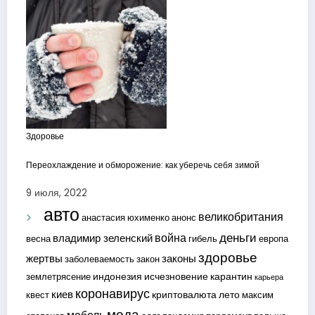
Здоровье
Переохлаждение и обморожение: как уберечь себя зимой
9 июля, 2022
авто
великобритания
анастасия юхименко
анонс
деньги
война
владимир зеленский
весна
гибель
европа
здоровье
жертвы
законы
заболеваемость
закон
индонезия
исчезновение
карантин
землетрясение
карьера
коронавирус
киев
криптовалюта
лето
квест
максим
мода