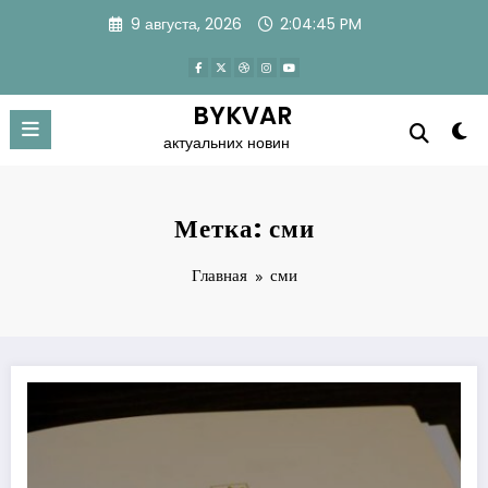
Перейти
9 августа, 2026
2:04:46 PM
к
содержимому
BYKVAR
актуальних новин
Метка: сми
Главная
сми