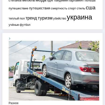
мебель
степанов
одяг
пандемия
парламент
польша
сша
путешествия
путешествие
стиль
смертность
спорт
украина
туризм
тренд
теплый пол
убийство
учёные
футбол
Разное