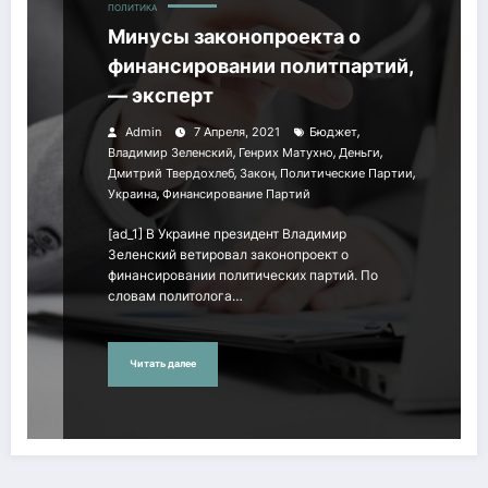
ПОЛИТИКА
Минусы законопроекта о
финансировании политпартий,
— эксперт
,
Admin
7 Апреля, 2021
Бюджет
,
,
,
Владимир Зеленский
Генрих Матухно
Деньги
,
,
,
Дмитрий Твердохлеб
Закон
Политические Партии
,
Украина
Финансирование Партий
[ad_1] В Украине президент Владимир
Зеленский ветировал законопроект о
финансировании политических партий. По
словам политолога…
Читать далее