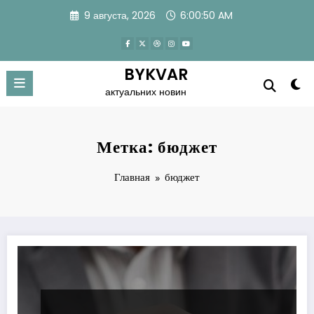
Перейти
9 августа, 2026
6:00:51 AM
к
содержимому
BYKVAR
актуальних новин
Метка: бюджет
Главная
бюджет