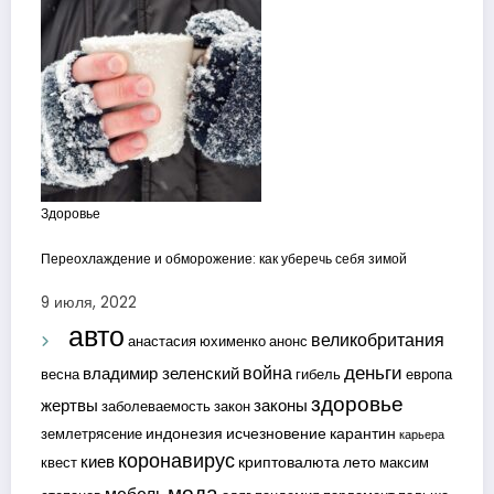
Здоровье
Переохлаждение и обморожение: как уберечь себя зимой
9 июля, 2022
авто
великобритания
анастасия юхименко
анонс
деньги
война
владимир зеленский
весна
гибель
европа
здоровье
жертвы
законы
заболеваемость
закон
индонезия
исчезновение
карантин
землетрясение
карьера
коронавирус
киев
криптовалюта
лето
квест
максим
мода