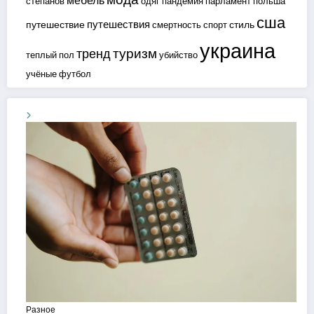
мебель
степанов
одяг
пандемия
парламент
польша
сша
путешествия
путешествие
стиль
смертность
спорт
украина
туризм
тренд
теплый пол
убийство
учёные
футбол
Разное