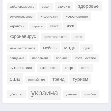
здоровье
законы
заболеваемость
закон
индонезия
исчезновение
землетрясение
киев
карантин
квест
карьера
коронавирус
криптовалюта
лето
мода
мебель
максим степанов
одяг
путешествие
пандемия
парламент
польша
путешествия
стиль
смертность
спорт
сша
туризм
тренд
теплый пол
украина
убийство
учёные
футбол