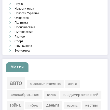
Наука
Новости мира
Новости Украины
Общество
Политика
Происшествия
Путешествия
Разное
Спорт
Шоу-бизнес
Экономика
Метки
авто
анастасия юхименко
анонс
великобритания
владимир зеленский
весна
деньги
война
жертвы
гибель
европа