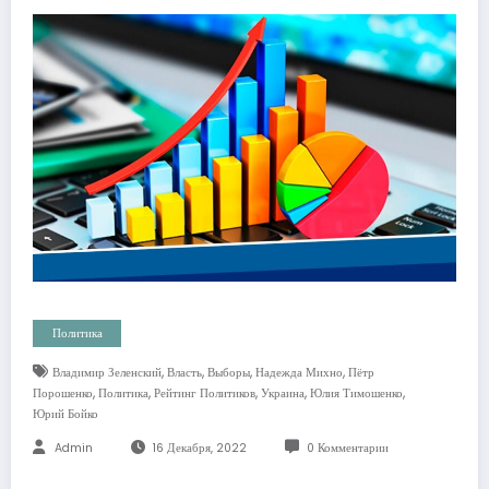
Политика
,
,
,
,
Владимир Зеленский
Власть
Выборы
Надежда Михно
Пётр
,
,
,
,
,
Порошенко
Политика
Рейтинг Политиков
Украина
Юлия Тимошенко
Юрий Бойко
Admin
16 Декабря, 2022
0 Комментарии