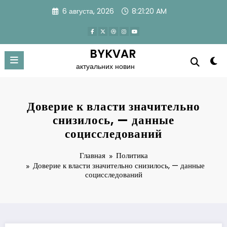
Перейти
6 августа, 2026
8:21:21 AM
к
содержимому
BYKVAR
актуальних новин
Доверие к власти значительно
снизилось, — данные
социсследований
Главная
Политика
Доверие к власти значительно снизилось, — данные
социсследований