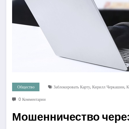
,
,
Общество
Заблокировать Карту
Кирилл Черкашин
К
0 Комментарии
Мошенничество через