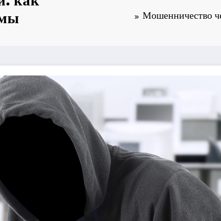
и: как
емы
Мошенничество че