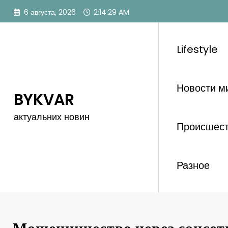
Перейти
6 августа, 2026
2:14:30 AM
к
содержимому
Lifestyle
Новости м
BYKVAR
актуальних новин
Происшес
Разное