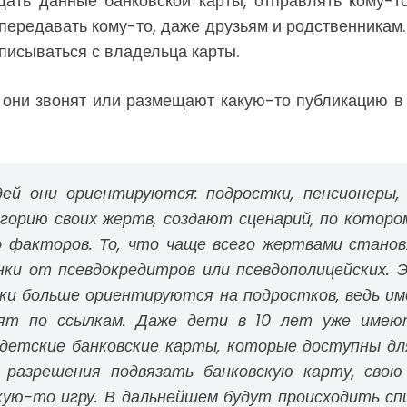
щать данные банковской карты, отправлять кому-то
передавать кому-то, даже друзьям и родственникам.
списываться с владельца карты.
они звонят или размещают какую-то публикацию в 
ей они ориентируются: подростки, пенсионеры,
горию своих жертв, создают сценарий, по которо
 факторов. То, что чаще всего жертвами станов
ки от псевдокредитров или псевдополицейских. 
ики больше ориентируются на подростков, ведь и
дят по ссылкам. Даже дети в 10 лет уже имеют
етские банковские карты, которые доступны дл
разрешения подвязать банковскую карту, свою 
ую-то игру. В дальнейшем будут происходить спи