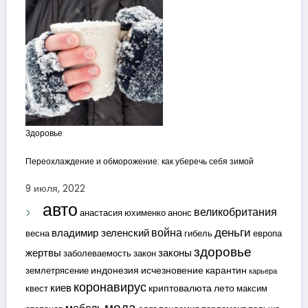
Здоровье
Переохлаждение и обморожение: как уберечь себя зимой
9 июля, 2022
авто
великобритания
анастасия юхименко
анонс
деньги
война
владимир зеленский
весна
гибель
европа
здоровье
жертвы
законы
заболеваемость
закон
индонезия
исчезновение
карантин
землетрясение
карьера
коронавирус
киев
криптовалюта
лето
квест
максим
мода