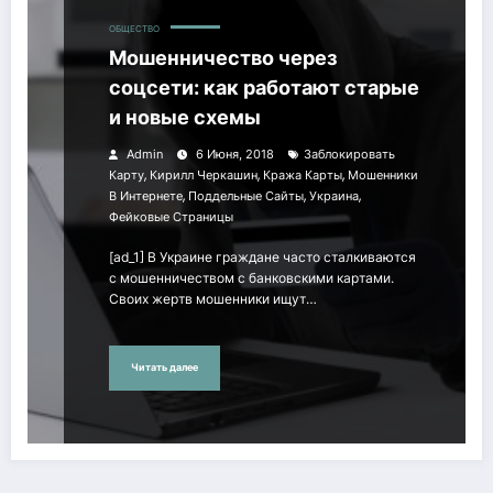
ОБЩЕСТВО
Мошенничество через
соцсети: как работают старые
и новые схемы
Admin
6 Июня, 2018
Заблокировать
,
,
,
Карту
Кирилл Черкашин
Кража Карты
Мошенники
,
,
,
В Интернете
Поддельные Сайты
Украина
Фейковые Страницы
[ad_1] В Украине граждане часто сталкиваются
с мошенничеством с банковскими картами.
Своих жертв мошенники ищут…
Читать далее