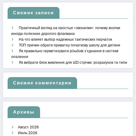
Свежие записи
Практичный взгляд на простые «звонилки»: почему кнопки
иногда полезнее дорогого флагмана
На что влияет выбор надежных тактических перчаток
ТОП причин обрати приватну початкову школу для дитини
Як правильно герметизувати різьбові з’єднання в системі
опалення
Як вибрати блок живлення для LED стрічки: розрахунок та типи
Свежие комментарии
Архивы
Август 2026
Июль 2026