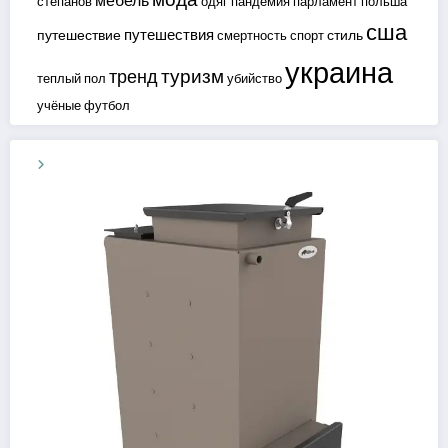
мебель
степанов
одяг
пандемия
парламент
польша
сша
путешествия
путешествие
стиль
смертность
спорт
украина
туризм
тренд
теплый пол
убийство
учёные
футбол