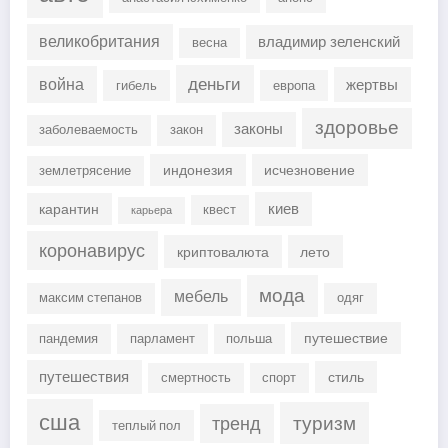
великобритания
владимир зеленский
весна
деньги
война
жертвы
гибель
европа
здоровье
законы
заболеваемость
закон
индонезия
исчезновение
землетрясение
киев
карантин
квест
карьера
коронавирус
криптовалюта
лето
мода
мебель
максим степанов
одяг
путешествие
пандемия
парламент
польша
путешествия
стиль
смертность
спорт
сша
туризм
тренд
теплый пол