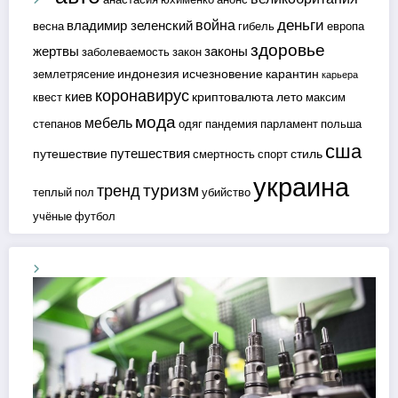
деньги
война
владимир зеленский
весна
гибель
европа
здоровье
жертвы
законы
заболеваемость
закон
индонезия
исчезновение
карантин
землетрясение
карьера
коронавирус
киев
криптовалюта
лето
квест
максим
мода
мебель
степанов
одяг
пандемия
парламент
польша
сша
путешествия
путешествие
стиль
смертность
спорт
украина
туризм
тренд
теплый пол
убийство
учёные
футбол