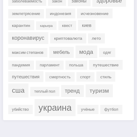
здоровье
законы
заболеваемость
закон
индонезия
исчезновение
землетрясение
киев
карантин
квест
карьера
коронавирус
криптовалюта
лето
мода
мебель
максим степанов
одяг
путешествие
пандемия
парламент
польша
путешествия
стиль
смертность
спорт
сша
туризм
тренд
теплый пол
украина
убийство
учёные
футбол