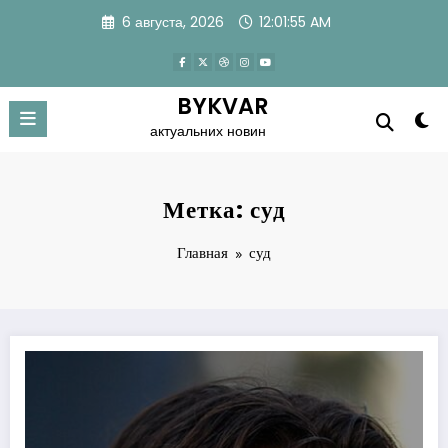
Перейти
6 августа, 2026
12:01:56 AM
к
содержимому
BYKVAR
актуальних новин
Метка: суд
Главная
суд