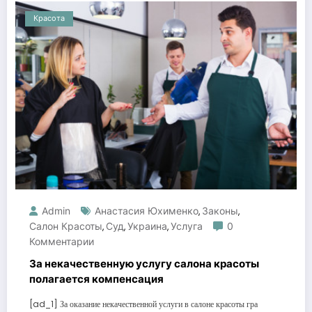
Красота
Admin
Анастасия Юхименко
Законы
,
,
Салон Красоты
Суд
Украина
Услуга
0
,
,
,
Комментарии
За некачественную услугу салона красоты
полагается компенсация
[ad_1] За оказание некачественной услуги в салоне красоты гра