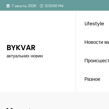
Перейти
7 августа, 2026
12:03:52 PM
к
содержимому
Lifestyle
Новости м
BYKVAR
актуальних новин
Происшес
Разное