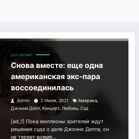
ШОУ-БИЗНЕС
Снова вместе: еще одна
американская экс-пара
воссоединилась
,
Admin
2 Июля, 2021
Америка
,
,
,
Джонни Депп
Концерт
Любовь
Суд
[ad_1] Пока миллионы зрителей ждут
решение суда о деле Джонни Деппа, он
не теряет время…