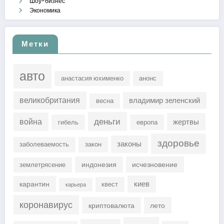
Шоу-бизнес
Экономика
Метки
авто
анастасия юхименко
анонс
великобритания
владимир зеленский
весна
деньги
война
жертвы
гибель
европа
здоровье
законы
заболеваемость
закон
индонезия
исчезновение
землетрясение
киев
карантин
квест
карьера
коронавирус
криптовалюта
лето