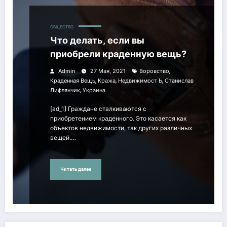
ОБЩЕСТВО
Что делать, если вы
приобрели краденную вещь?
,
Admin
27 Мая, 2021
Воровство
,
,
,
Краденная Вещь
Кража
Недвижимост Ь
Станислав
,
Лифлянчик
Украина
[ad_1] Граждане сталкиваются с
приобретением краденного. Это касается как
объектов недвижимости, так других различных
вещей.…
Читать далее