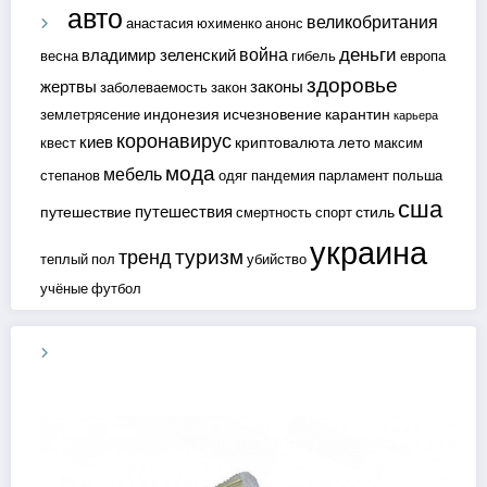
авто
великобритания
анастасия юхименко
анонс
деньги
война
владимир зеленский
весна
гибель
европа
здоровье
жертвы
законы
заболеваемость
закон
индонезия
исчезновение
карантин
землетрясение
карьера
коронавирус
киев
криптовалюта
лето
квест
максим
мода
мебель
степанов
одяг
пандемия
парламент
польша
сша
путешествия
путешествие
стиль
смертность
спорт
украина
туризм
тренд
теплый пол
убийство
учёные
футбол