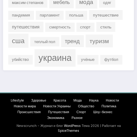
мода
мебель
максим степанов
одяг
путешествие
пандемия
парламент
польша
путешествия
стиль
смертность
спорт
сша
туризм
тренд
теплый пол
украина
убийство
учёные
футбол
Lifestyle
Здоровье
Красота
Мода
Наука
Новости
Новости мира
Новости Украины
Общество
Политика
Происшествия
Путешествия
Спорт
Шоу-бизнес
Экономика
Разное
Newscrunch - Журнал и блог
WordPress
Тема 2026 | Работает на
SpiceThemes