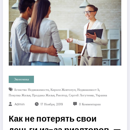
Экономика
,
,
,
Агенство Недвижимости
Кирилл Жовтопуп
Недвижимост Ь
,
,
,
,
Покупка Жилья
Продажа Жилья
Риелтор
Сергей Логутенко
Украина
Admin
17 Ноября, 2019
0 Комментарии
Как не потерять свои