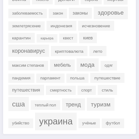
здоровье
законы
заболеваемость
закон
индонезия
исчезновение
землетрясение
киев
карантин
квест
карьера
коронавирус
криптовалюта
лето
мода
мебель
максим степанов
одяг
путешествие
пандемия
парламент
польша
путешествия
стиль
смертность
спорт
сша
туризм
тренд
теплый пол
украина
убийство
учёные
футбол