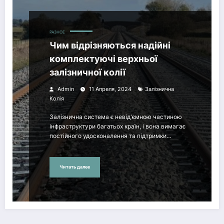
РАЗНОЕ
Чим відрізняються надійні
комплектуючі верхньої
залізничної колії
Admin
11 Апреля, 2024
Залізнична
Колія
Залізнична система є невід'ємною частиною
інфраструктури багатьох країн, і вона вимагає
постійного удосконалення та підтримки…
Читать далее