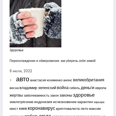
Здоровье
Переохлаждение и обморожение: как уберечь себя зимой
9 июля, 2022
авто
великобритания
анастасия юхименко
анонс
деньги
война
владимир зеленский
весна
гибель
европа
здоровье
жертвы
законы
заболеваемость
закон
индонезия
исчезновение
карантин
землетрясение
карьера
коронавирус
киев
криптовалюта
лето
квест
максим
мода