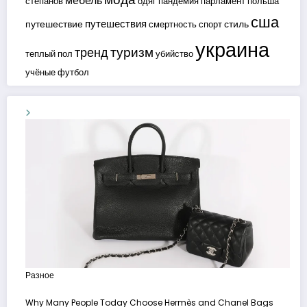
мебель
степанов
одяг
пандемия
парламент
польша
сша
путешествия
путешествие
стиль
смертность
спорт
украина
туризм
тренд
теплый пол
убийство
учёные
футбол
Разное
Why Many People Today Choose Hermès and Chanel Bags