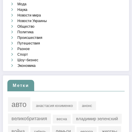
Мода
Наука
Новости мира
Новости Украины
Общество
Политика
Происшествия
Путешествия
Разное
Спорт
Шоу-бизнес
Экономика
Метки
авто
анастасия юхименко
анонс
великобритания
владимир зеленский
весна
деньги
война
жертвы
гибель
европа