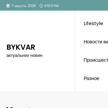
Перейти
7 августа, 2026
6:51:12 PM
к
содержимому
Lifestyle
Новости м
BYKVAR
актуальних новин
Происшес
Разное