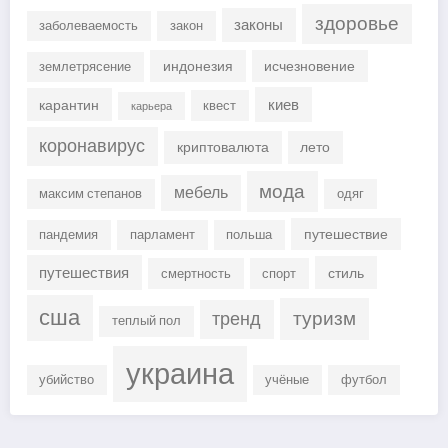
здоровье
законы
заболеваемость
закон
индонезия
исчезновение
землетрясение
киев
карантин
квест
карьера
коронавирус
криптовалюта
лето
мода
мебель
максим степанов
одяг
путешествие
пандемия
парламент
польша
путешествия
стиль
смертность
спорт
сша
туризм
тренд
теплый пол
украина
убийство
учёные
футбол