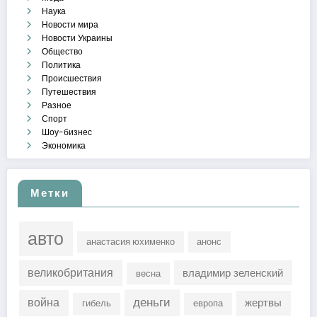
Наука
Новости мира
Новости Украины
Общество
Политика
Происшествия
Путешествия
Разное
Спорт
Шоу-бизнес
Экономика
Метки
авто
анастасия юхименко
анонс
великобритания
владимир зеленский
весна
деньги
война
жертвы
гибель
европа