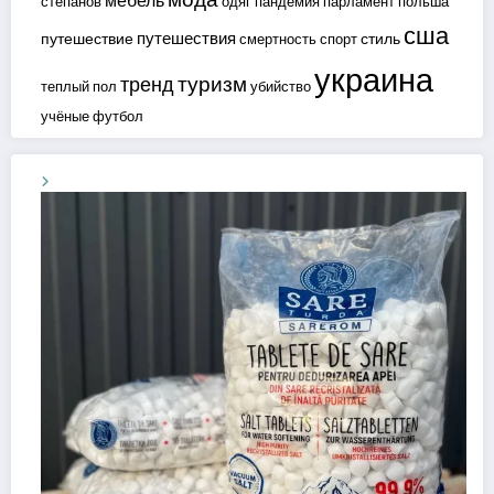
мебель
степанов
одяг
пандемия
парламент
польша
сша
путешествия
путешествие
стиль
смертность
спорт
украина
туризм
тренд
теплый пол
убийство
учёные
футбол