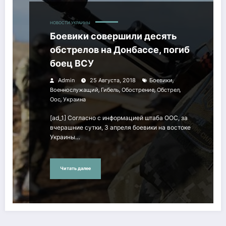
НОВОСТИ УКРАИНЫ
Боевики совершили десять
обстрелов на Донбассе, погиб
боец ВСУ
,
Admin
25 Августа, 2018
Боевики
,
,
,
,
Военнослужащий
Гибель
Обострение
Обстрел
,
Оос
Украина
[ad_1] Согласно с информацией штаба ООС, за
вчерашние сутки, 3 апреля боевики на востоке
Украины…
Читать далее