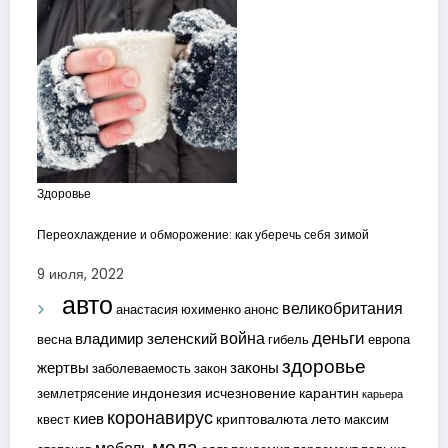
Здоровье
Переохлаждение и обморожение: как уберечь себя зимой
9 июля, 2022
авто
великобритания
анастасия юхименко
анонс
деньги
война
владимир зеленский
весна
гибель
европа
здоровье
жертвы
законы
заболеваемость
закон
индонезия
исчезновение
карантин
землетрясение
карьера
коронавирус
киев
криптовалюта
лето
квест
максим
мода