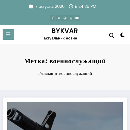
Перейти
7 августа, 2026
8:24:36 PM
к
содержимому
BYKVAR
актуальних новин
Метка: военнослужащий
Главная
военнослужащий