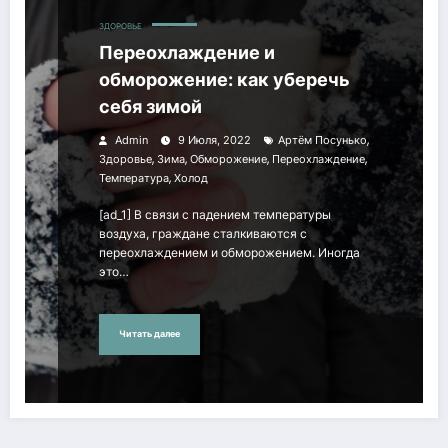
ЗДОРОВЬЕ
Переохлаждение и
обморожение: как уберечь
себя зимой
,
Admin
9 Июля, 2022
Артём Посунько
,
,
,
,
Здоровье
Зима
Обморожение
Переохлаждение
,
Температура
Холод
[ad_1] В связи с падением температуры
воздуха, граждане сталкиваются с
переохлаждением и обморожением. Иногда
это…
Читать далее