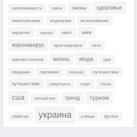
здоровье
законы
заболеваемость
закон
индонезия
исчезновение
землетрясение
киев
карантин
квест
карьера
коронавирус
криптовалюта
лето
мода
мебель
максим степанов
одяг
путешествие
пандемия
парламент
польша
путешествия
стиль
смертность
спорт
сша
туризм
тренд
теплый пол
украина
убийство
учёные
футбол