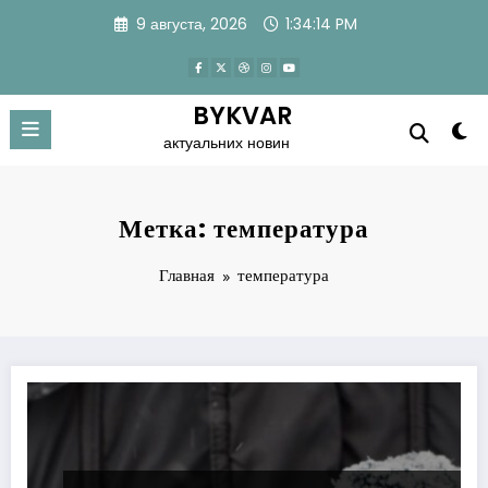
Перейти
9 августа, 2026
1:34:15 PM
к
содержимому
BYKVAR
актуальних новин
Метка: температура
Главная
температура