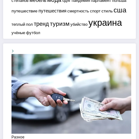
мебель
степанов
одяг
пандемия
парламент
польша
сша
путешествия
путешествие
стиль
смертность
спорт
украина
туризм
тренд
теплый пол
убийство
учёные
футбол
Разное