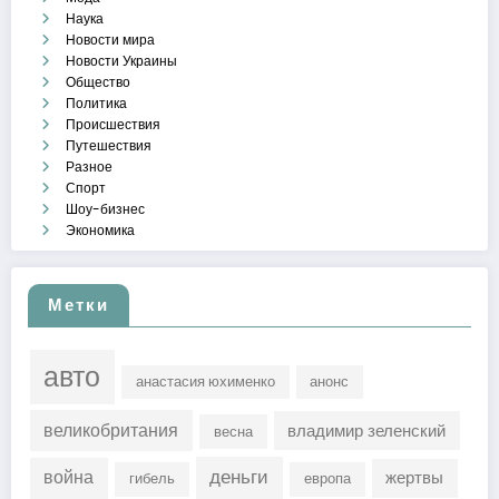
Наука
Новости мира
Новости Украины
Общество
Политика
Происшествия
Путешествия
Разное
Спорт
Шоу-бизнес
Экономика
Метки
авто
анастасия юхименко
анонс
великобритания
владимир зеленский
весна
деньги
война
жертвы
гибель
европа