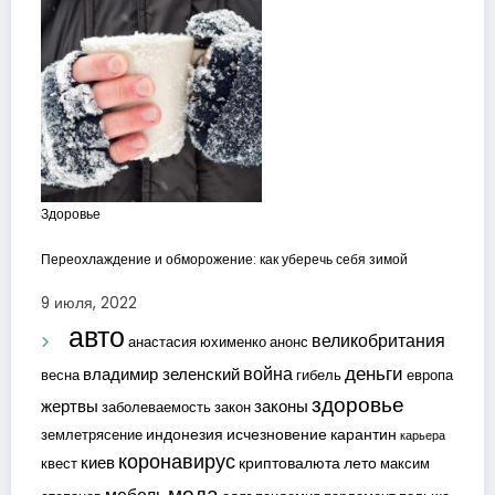
Здоровье
Переохлаждение и обморожение: как уберечь себя зимой
9 июля, 2022
авто
великобритания
анастасия юхименко
анонс
деньги
война
владимир зеленский
весна
гибель
европа
здоровье
жертвы
законы
заболеваемость
закон
индонезия
исчезновение
карантин
землетрясение
карьера
коронавирус
киев
криптовалюта
лето
квест
максим
мода