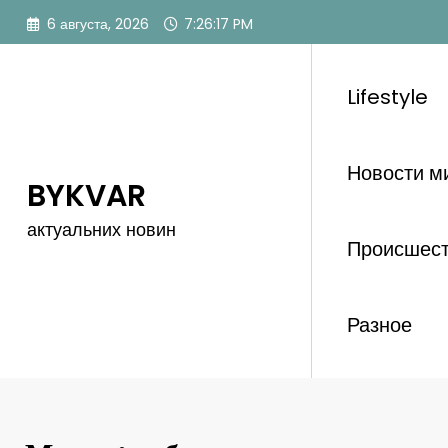
Перейти
6 августа, 2026
7:26:18 PM
к
содержимому
Lifestyle
Новости м
BYKVAR
актуальних новин
Происшес
Разное