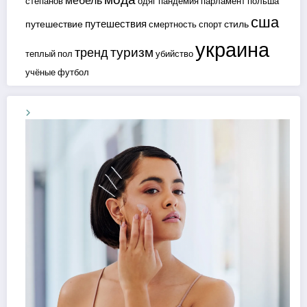
мебель
степанов
одяг
пандемия
парламент
польша
сша
путешествия
путешествие
стиль
смертность
спорт
украина
туризм
тренд
теплый пол
убийство
учёные
футбол