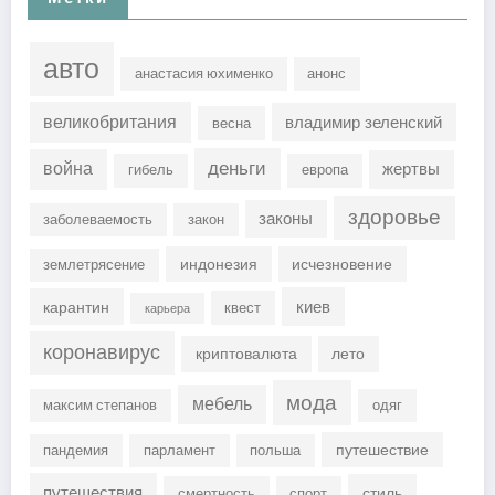
авто
анастасия юхименко
анонс
великобритания
владимир зеленский
весна
деньги
война
жертвы
гибель
европа
здоровье
законы
заболеваемость
закон
индонезия
исчезновение
землетрясение
киев
карантин
квест
карьера
коронавирус
криптовалюта
лето
мода
мебель
максим степанов
одяг
путешествие
пандемия
парламент
польша
путешествия
стиль
смертность
спорт