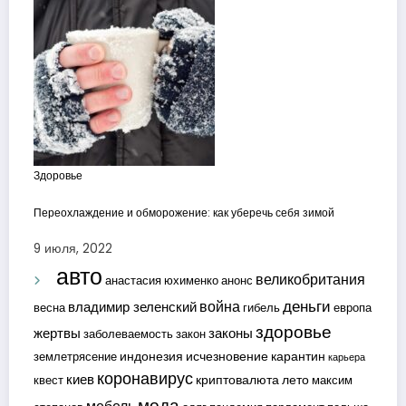
Здоровье
Переохлаждение и обморожение: как уберечь себя зимой
9 июля, 2022
авто
великобритания
анастасия юхименко
анонс
деньги
война
владимир зеленский
весна
гибель
европа
здоровье
жертвы
законы
заболеваемость
закон
индонезия
исчезновение
карантин
землетрясение
карьера
коронавирус
киев
криптовалюта
лето
квест
максим
мода