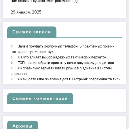
Чим особливі сучасні електровелосипеди
29 января, 2025
Свежие записи
Зачем покупать кнопочный телефон: 5 практичных причин
взять простую «звонилку»
На что влияет выбор надежных тактических перчаток
ТОП причин обрати приватну початкову школу для дитини
Як правильно герметизувати різьбові з’єднання в системі
опалення
Як вибрати блок живлення для LED стрічки: розрахунок та типи
Свежие комментарии
Архивы