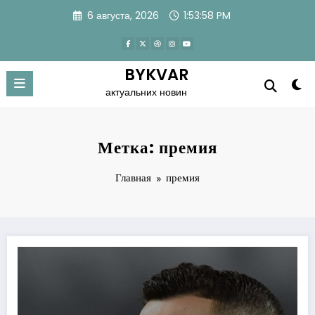
Перейти
6 августа, 2026
1:53:59 PM
к
содержимому
BYKVAR
актуальних новин
Метка: премия
Главная
премия