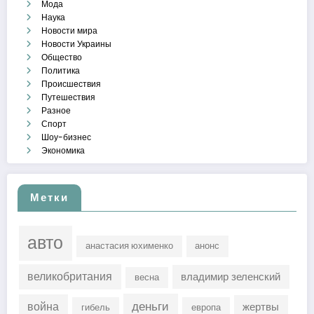
Мода
Наука
Новости мира
Новости Украины
Общество
Политика
Происшествия
Путешествия
Разное
Спорт
Шоу-бизнес
Экономика
Метки
авто
анастасия юхименко
анонс
великобритания
владимир зеленский
весна
деньги
война
жертвы
гибель
европа