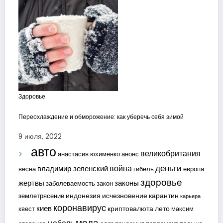
Здоровье
Переохлаждение и обморожение: как уберечь себя зимой
9 июля, 2022
авто
великобритания
анастасия юхименко
анонс
деньги
война
владимир зеленский
весна
гибель
европа
здоровье
жертвы
законы
заболеваемость
закон
индонезия
исчезновение
карантин
землетрясение
карьера
коронавирус
киев
криптовалюта
лето
квест
максим
мода