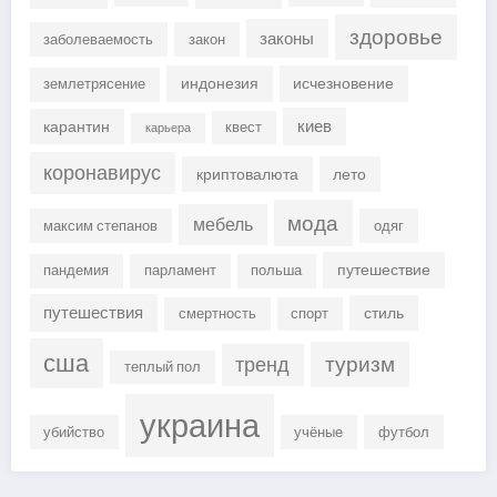
здоровье
законы
заболеваемость
закон
индонезия
исчезновение
землетрясение
киев
карантин
квест
карьера
коронавирус
криптовалюта
лето
мода
мебель
максим степанов
одяг
путешествие
пандемия
парламент
польша
путешествия
стиль
смертность
спорт
сша
туризм
тренд
теплый пол
украина
убийство
учёные
футбол