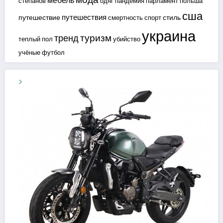
мебель
степанов
одяг
пандемия
парламент
польша
сша
путешествия
путешествие
стиль
смертность
спорт
украина
туризм
тренд
теплый пол
убийство
учёные
футбол