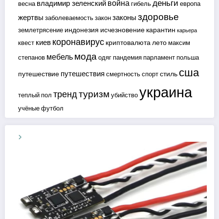
деньги
война
владимир зеленский
весна
гибель
европа
здоровье
жертвы
законы
заболеваемость
закон
индонезия
исчезновение
карантин
землетрясение
карьера
коронавирус
киев
криптовалюта
лето
квест
максим
мода
мебель
степанов
одяг
пандемия
парламент
польша
сша
путешествия
путешествие
стиль
смертность
спорт
украина
туризм
тренд
теплый пол
убийство
учёные
футбол