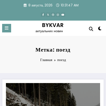
Перейти
8 августа, 2026
10:31:48 AM
к
содержимому
BYKVAR
актуальних новин
Метка: поезд
Главная
поезд