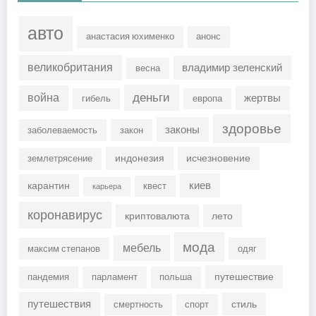
авто
анастасия юхименко
анонс
великобритания
владимир зеленский
весна
деньги
война
жертвы
гибель
европа
здоровье
законы
заболеваемость
закон
индонезия
исчезновение
землетрясение
киев
карантин
квест
карьера
коронавирус
криптовалюта
лето
мода
мебель
максим степанов
одяг
путешествие
пандемия
парламент
польша
путешествия
стиль
смертность
спорт