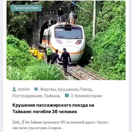
Происшествия
Admin
Жертвы
Крушение
Поезд
,
,
,
Пострадавшие
Тайвань
0 Комментарии
,
Крушение пассажирского поезда на
Тайване: погибли 36 человек
[ad_1] На Тайване произошло ЧП на железной дороге. Около с
еми часов утра сегодня, 2 апреля…