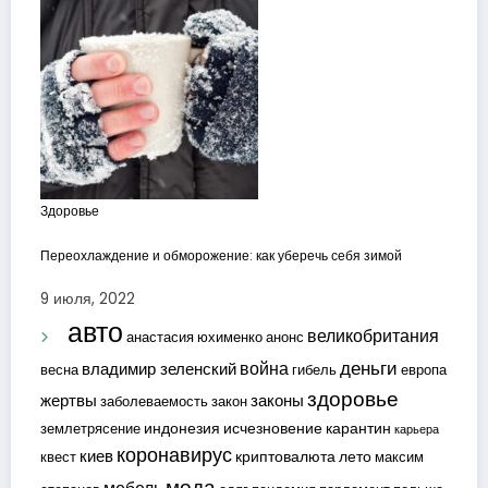
Здоровье
Переохлаждение и обморожение: как уберечь себя зимой
9 июля, 2022
авто
великобритания
анастасия юхименко
анонс
деньги
война
владимир зеленский
весна
гибель
европа
здоровье
жертвы
законы
заболеваемость
закон
индонезия
исчезновение
карантин
землетрясение
карьера
коронавирус
киев
криптовалюта
лето
квест
максим
мода