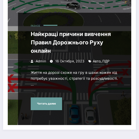
РАЗНОЕ
Найкращі причини вивчення
Правил Дорожнього Руху
онлайн
,
Admin
16 Октября, 2023
Авто
ПДР
Життя на дорозі схоже на гру в шахи: кожен хід
потребує уважності, стратегії та розсудливості.
…
Читать далее