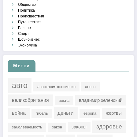
Общество
Политика
Происшествия
Путешествия
Разное
Спорт
Шоу-бизнес
Экономика
Метки
авто
анастасия юхименко
анонс
великобритания
владимир зеленский
весна
деньги
война
жертвы
гибель
европа
здоровье
законы
заболеваемость
закон