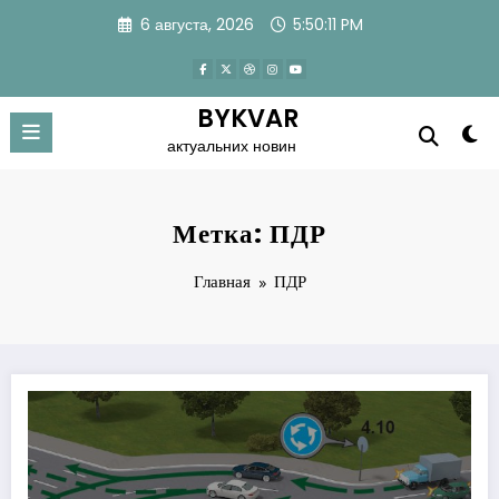
Перейти
6 августа, 2026
5:50:12 PM
к
содержимому
BYKVAR
актуальних новин
Метка: ПДР
Главная
ПДР