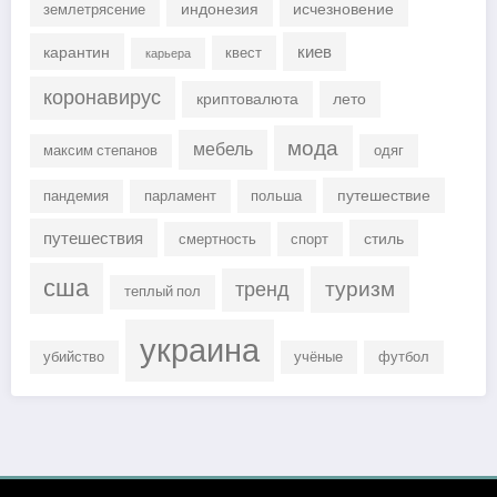
индонезия
исчезновение
землетрясение
киев
карантин
квест
карьера
коронавирус
криптовалюта
лето
мода
мебель
максим степанов
одяг
путешествие
пандемия
парламент
польша
путешествия
стиль
смертность
спорт
сша
туризм
тренд
теплый пол
украина
убийство
учёные
футбол