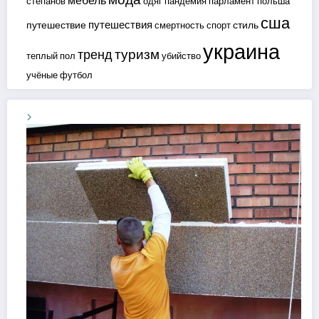
мебель
степанов
одяг
пандемия
парламент
польша
сша
путешествия
путешествие
стиль
смертность
спорт
украина
туризм
тренд
теплый пол
убийство
учёные
футбол