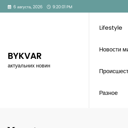
Перейти
6 августа, 2026
9:20:02 PM
к
содержимому
Lifestyle
Новости м
BYKVAR
актуальних новин
Происшес
Разное