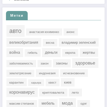
Метки
авто
анастасия юхименко
анонс
великобритания
владимир зеленский
весна
деньги
война
жертвы
гибель
европа
здоровье
законы
заболеваемость
закон
индонезия
исчезновение
землетрясение
киев
карантин
квест
карьера
коронавирус
криптовалюта
лето
мода
мебель
максим степанов
одяг