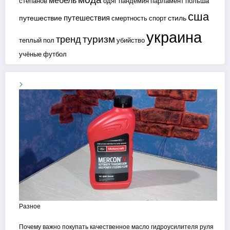
мебель
степанов
одяг
пандемия
парламент
польша
сша
путешествия
путешествие
стиль
смертность
спорт
украина
туризм
тренд
теплый пол
убийство
учёные
футбол
Разное
Почему важно покупать качественное масло гидроусилителя руля