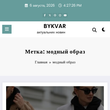
Перейти
6 августа, 2026
4:27:27 PM
к
содержимому
BYKVAR
актуальних новин
Метка: модный образ
Главная
модный образ