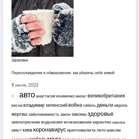
Здоровье
Переохлаждение и обморожение: как уберечь себя зимой
9 июля, 2022
авто
великобритания
анастасия юхименко
анонс
деньги
война
владимир зеленский
весна
гибель
европа
здоровье
жертвы
законы
заболеваемость
закон
индонезия
исчезновение
карантин
землетрясение
карьера
коронавирус
киев
криптовалюта
лето
квест
максим
мода