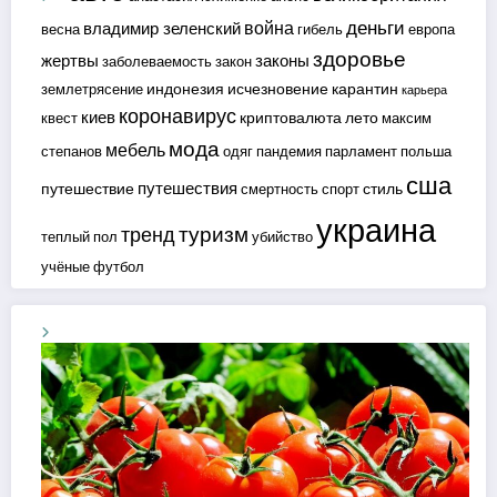
деньги
война
владимир зеленский
весна
гибель
европа
здоровье
жертвы
законы
заболеваемость
закон
индонезия
исчезновение
карантин
землетрясение
карьера
коронавирус
киев
криптовалюта
лето
квест
максим
мода
мебель
степанов
одяг
пандемия
парламент
польша
сша
путешествия
путешествие
стиль
смертность
спорт
украина
туризм
тренд
теплый пол
убийство
учёные
футбол