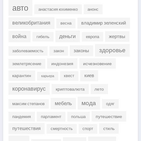
авто
анастасия юхименко
анонс
великобритания
владимир зеленский
весна
деньги
война
жертвы
гибель
европа
здоровье
законы
заболеваемость
закон
индонезия
исчезновение
землетрясение
киев
карантин
квест
карьера
коронавирус
криптовалюта
лето
мода
мебель
максим степанов
одяг
путешествие
пандемия
парламент
польша
путешествия
стиль
смертность
спорт