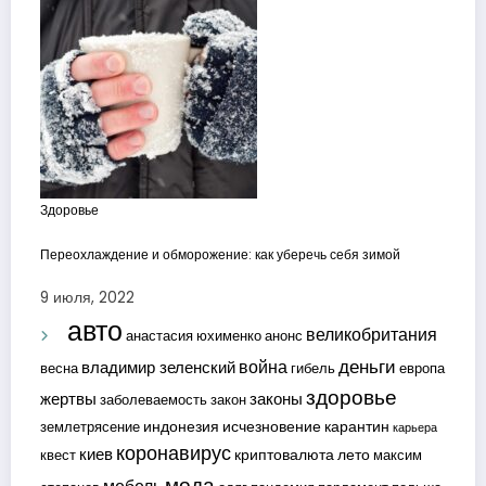
Здоровье
Переохлаждение и обморожение: как уберечь себя зимой
9 июля, 2022
авто
великобритания
анастасия юхименко
анонс
деньги
война
владимир зеленский
весна
гибель
европа
здоровье
жертвы
законы
заболеваемость
закон
индонезия
исчезновение
карантин
землетрясение
карьера
коронавирус
киев
криптовалюта
лето
квест
максим
мода