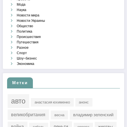
Мода
Наука
Новости мира
Новости Украины
Общество
Политика
Происшествия
Путешествия
Разное
Спорт
Шоу-бизнес
Экономика
Метки
авто
анастасия юхименко
анонс
великобритания
владимир зеленский
весна
деньги
война
жертвы
гибель
европа