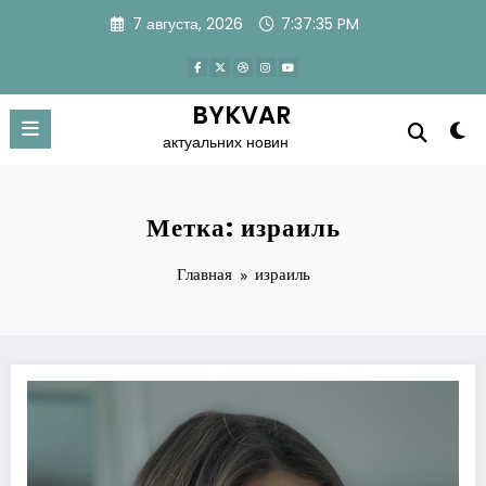
Перейти
7 августа, 2026
7:37:36 PM
к
содержимому
BYKVAR
актуальних новин
Метка: израиль
Главная
израиль