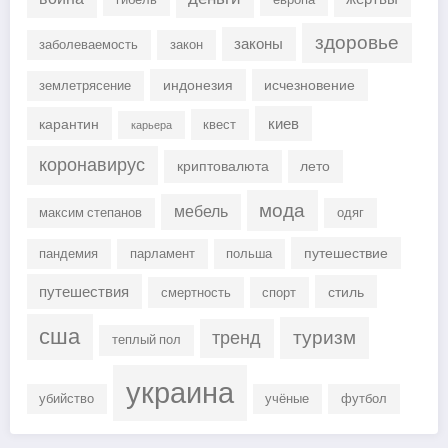
здоровье
законы
заболеваемость
закон
индонезия
исчезновение
землетрясение
киев
карантин
квест
карьера
коронавирус
криптовалюта
лето
мода
мебель
максим степанов
одяг
путешествие
пандемия
парламент
польша
путешествия
стиль
смертность
спорт
сша
туризм
тренд
теплый пол
украина
убийство
учёные
футбол