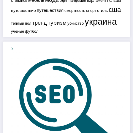
мебель
степанов
одяг
пандемия
парламент
польша
сша
путешествия
путешествие
стиль
смертность
спорт
украина
туризм
тренд
теплый пол
убийство
учёные
футбол