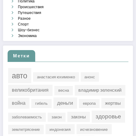
Политика
Происшествия
Путешествия
Разное
Спорт
Шоу-бизнес
Экономика
Метки
авто
анастасия юхименко
анонс
великобритания
владимир зеленский
весна
деньги
война
жертвы
гибель
европа
здоровье
законы
заболеваемость
закон
индонезия
исчезновение
землетрясение