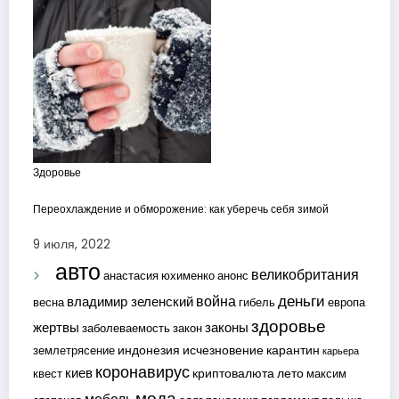
Здоровье
Переохлаждение и обморожение: как уберечь себя зимой
9 июля, 2022
авто
великобритания
анастасия юхименко
анонс
деньги
война
владимир зеленский
весна
гибель
европа
здоровье
жертвы
законы
заболеваемость
закон
индонезия
исчезновение
карантин
землетрясение
карьера
коронавирус
киев
криптовалюта
лето
квест
максим
мода