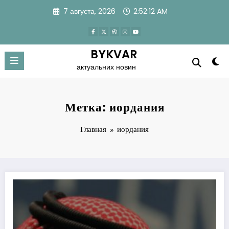
Перейти
7 августа, 2026
2:52:13 AM
к
содержимому
BYKVAR
актуальних новин
Метка: иордания
Главная
иордания