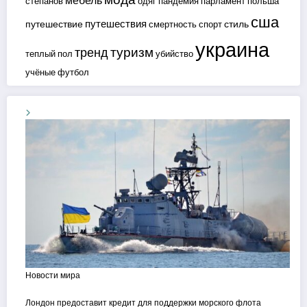
мебель
степанов
одяг
пандемия
парламент
польша
сша
путешествия
путешествие
стиль
смертность
спорт
украина
туризм
тренд
теплый пол
убийство
учёные
футбол
Новости мира
Лондон предоставит кредит для поддержки морского флота