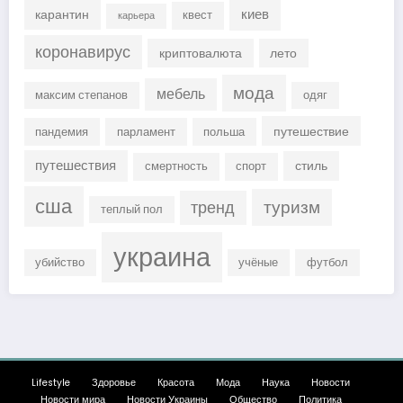
киев
карантин
квест
карьера
коронавирус
криптовалюта
лето
мода
мебель
максим степанов
одяг
путешествие
пандемия
парламент
польша
путешествия
стиль
смертность
спорт
сша
туризм
тренд
теплый пол
украина
убийство
учёные
футбол
Lifestyle
Здоровье
Красота
Мода
Наука
Новости
Новости мира
Новости Украины
Общество
Политика