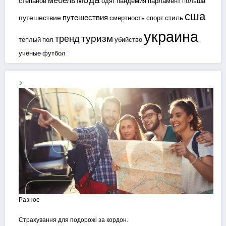
мебель
степанов
одяг
пандемия
парламент
польша
сша
путешествия
путешествие
стиль
смертность
спорт
украина
туризм
тренд
теплый пол
убийство
учёные
футбол
Разное
Страхування для подорожі за кордон.