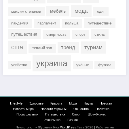
мода
мебель
максим степанов
одяг
путешествие
пандемия
парламент
польша
путешествия
стиль
смертность
спорт
сша
туризм
тренд
теплый пол
украина
убийство
учёные
футбол
Lifestyle
Здоровье
Красота
Мода
Наука
Новости
Новости мира
Новости Украины
Общество
Политика
Происшествия
Путешествия
Спорт
Шоу-бизнес
Экономика
Разное
Newscrunch - Журнал и блог
WordPress
Тема 2026 | Работает на