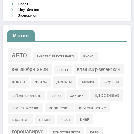
Спорт
Шоу-бизнес
Экономика
Метки
авто
анастасия юхименко
анонс
великобритания
владимир зеленский
весна
деньги
война
жертвы
гибель
европа
здоровье
законы
заболеваемость
закон
индонезия
исчезновение
землетрясение
киев
карантин
квест
карьера
коронавирус
криптовалюта
лето