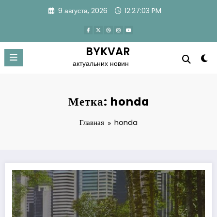
Перейти
9 августа, 2026
12:27:04 PM
к
содержимому
BYKVAR
актуальних новин
Метка: honda
Главная
honda