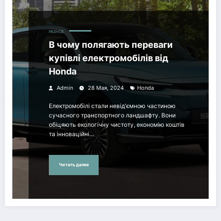
РАЗНОЕ
В чому полягають переваги
купівлі електромобілів від
Honda
Admin
28 Мая, 2024
Honda
Електромобілі стали невід'ємною частиною
сучасного транспортного ландшафту. Вони
обіцяють екологічну чистоту, економію коштів
та інноваційні…
Читать далее