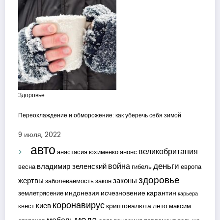
Здоровье
Переохлаждение и обморожение: как уберечь себя зимой
9 июля, 2022
авто
великобритания
анастасия юхименко
анонс
деньги
война
владимир зеленский
весна
гибель
европа
здоровье
жертвы
законы
заболеваемость
закон
индонезия
исчезновение
карантин
землетрясение
карьера
коронавирус
киев
криптовалюта
лето
квест
максим
мода