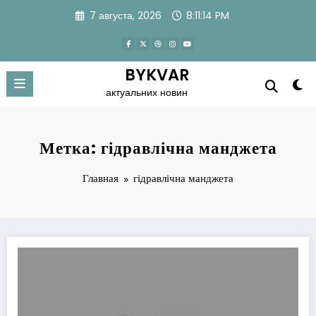
Перейти
7 августа, 2026
8:11:15 PM
к
содержимому
BYKVAR
актуальних новин
Метка: гідравлічна манджета
Главная
гідравлічна манджета