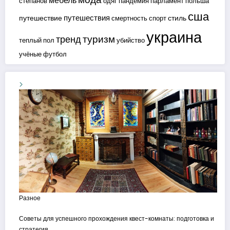
мебель
степанов
одяг
пандемия
парламент
польша
сша
путешествия
путешествие
стиль
смертность
спорт
украина
туризм
тренд
теплый пол
убийство
учёные
футбол
Разное
Советы для успешного прохождения квест-комнаты: подготовка и
стратегия