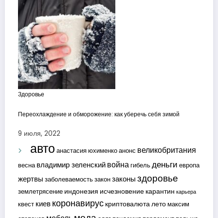
Здоровье
Переохлаждение и обморожение: как уберечь себя зимой
9 июля, 2022
авто
великобритания
анастасия юхименко
анонс
деньги
война
владимир зеленский
весна
гибель
европа
здоровье
жертвы
законы
заболеваемость
закон
индонезия
исчезновение
карантин
землетрясение
карьера
коронавирус
киев
криптовалюта
лето
квест
максим
мода