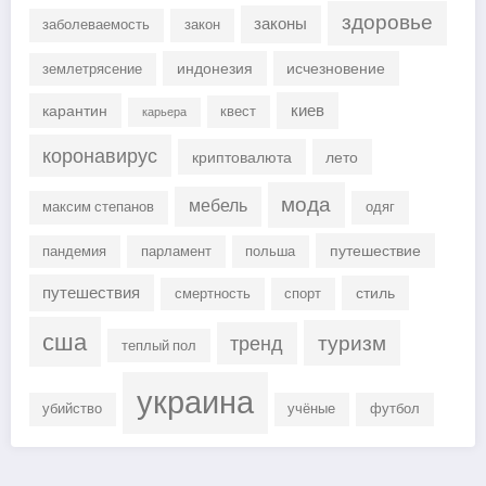
здоровье
законы
заболеваемость
закон
индонезия
исчезновение
землетрясение
киев
карантин
квест
карьера
коронавирус
криптовалюта
лето
мода
мебель
максим степанов
одяг
путешествие
пандемия
парламент
польша
путешествия
стиль
смертность
спорт
сша
туризм
тренд
теплый пол
украина
убийство
учёные
футбол