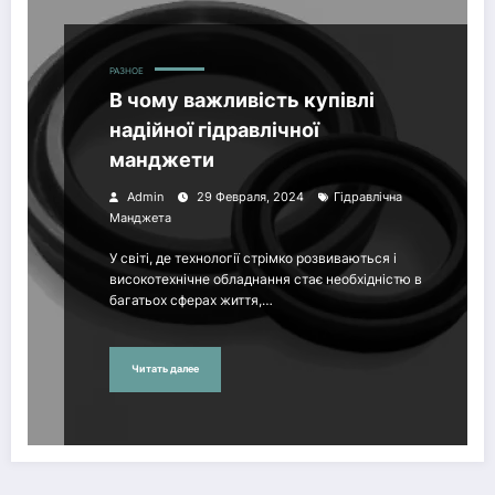
РАЗНОЕ
В чому важливість купівлі
надійної гідравлічної
манджети
Admin
29 Февраля, 2024
Гідравлічна
Манджета
У світі, де технології стрімко розвиваються і
високотехнічне обладнання стає необхідністю в
багатьох сферах життя,…
Читать далее