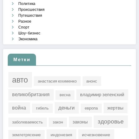
Политика
Происшествия
Путешествия
Разное
Спорт
Шоу-бизнес
Экономика
Метки
авто
анастасия юхименко
анонс
великобритания
владимир зеленский
весна
деньги
война
жертвы
гибель
европа
здоровье
законы
заболеваемость
закон
индонезия
исчезновение
землетрясение