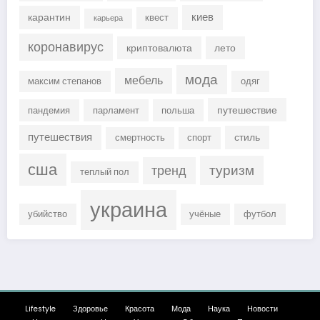
киев
карантин
квест
карьера
коронавирус
криптовалюта
лето
мода
мебель
максим степанов
одяг
путешествие
пандемия
парламент
польша
путешествия
стиль
смертность
спорт
сша
туризм
тренд
теплый пол
украина
убийство
учёные
футбол
Lifestyle
Здоровье
Красота
Мода
Наука
Новости