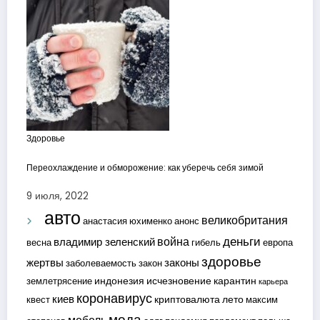
Здоровье
Переохлаждение и обморожение: как уберечь себя зимой
9 июля, 2022
авто
великобритания
анастасия юхименко
анонс
деньги
война
владимир зеленский
весна
гибель
европа
здоровье
жертвы
законы
заболеваемость
закон
индонезия
исчезновение
карантин
землетрясение
карьера
коронавирус
киев
криптовалюта
лето
квест
максим
мода