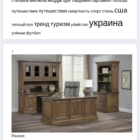
мебель
степанов
одяг
пандемия
парламент
польша
сша
путешествия
путешествие
стиль
смертность
спорт
украина
туризм
тренд
теплый пол
убийство
учёные
футбол
Разное