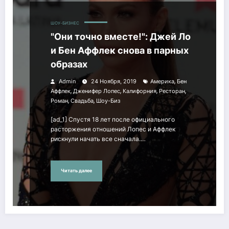
ШОУ-БИЗНЕС
"Они точно вместе!": Джей Ло
и Бен Аффлек снова в парных
образах
,
Admin
24 Ноября, 2019
Америка
Бен
,
,
,
,
Аффлек
Дженифер Лопес
Калифорния
Ресторан
,
,
Роман
Свадьба
Шоу-Биз
[ad_1] Спустя 18 лет после официального
расторжения отношений Лопес и Аффлек
рискнули начать все сначала.…
Читать далее