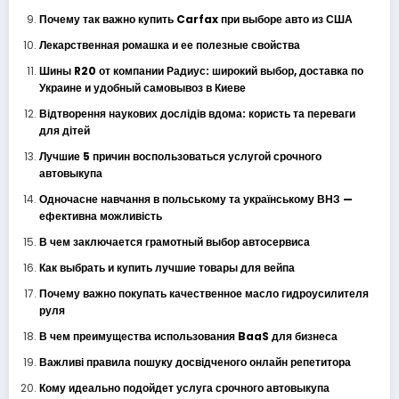
Почему так важно купить Carfax при выборе авто из США
Лекарственная ромашка и ее полезные свойства
Шины R20 от компании Радиус: широкий выбор, доставка по
Украине и удобный самовывоз в Киеве
Відтворення наукових дослідів вдома: користь та переваги
для дітей
Лучшие 5 причин воспользоваться услугой срочного
автовыкупа
Одночасне навчання в польському та українському ВНЗ —
ефективна можливість
В чем заключается грамотный выбор автосервиса
Как выбрать и купить лучшие товары для вейпа
Почему важно покупать качественное масло гидроусилителя
руля
В чем преимущества использования BaaS для бизнеса
Важливі правила пошуку досвідченого онлайн репетитора
Кому идеально подойдет услуга срочного автовыкупа