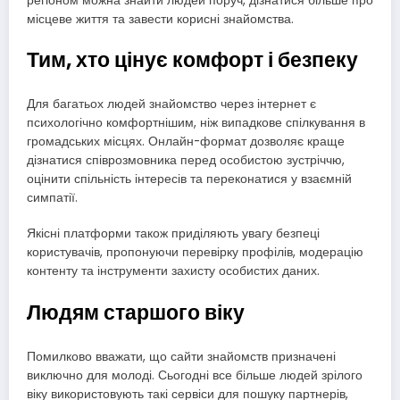
регіоном можна знайти людей поруч, дізнатися більше про
місцеве життя та завести корисні знайомства.
Тим, хто цінує комфорт і безпеку
Для багатьох людей знайомство через інтернет є
психологічно комфортнішим, ніж випадкове спілкування в
громадських місцях. Онлайн-формат дозволяє краще
дізнатися співрозмовника перед особистою зустріччю,
оцінити спільність інтересів та переконатися у взаємній
симпатії.
Якісні платформи також приділяють увагу безпеці
користувачів, пропонуючи перевірку профілів, модерацію
контенту та інструменти захисту особистих даних.
Людям старшого віку
Помилково вважати, що сайти знайомств призначені
виключно для молоді. Сьогодні все більше людей зрілого
віку використовують такі сервіси для пошуку партнерів,