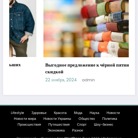
Выгодное предложение к чёрной пятнице — книги со
скидкой
22 ноября, 2024
admin
Lifestyle
Здоровье
Красота
Мода
Наука
Новости
Новости мира
Новости Украины
Общество
Политика
Происшествия
Путешествия
Спорт
Шоу-бизнес
Экономика
Разное