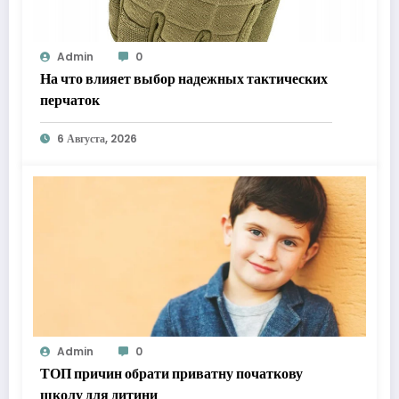
Admin
0
На что влияет выбор надежных тактических
перчаток
6 Августа, 2026
Admin
0
ТОП причин обрати приватну початкову
школу для дитини