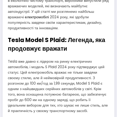
в екологічно чистому транспорті, виробники випустили ряд
вражаючих моделей, які визначають майбутнє
автоіндустрії. У цій статті ми розглянемо найбільш
вражаючі
електромобілі
2024 року, які здобули
популярність завдяки своїм характеристикам, дизайну,
продуктивності та інноваціям.
Tesla Model S Plaid: Легенда, яка
продовжує вражати
Tesla вже давно є лідером на ринку електричних
автомобілів, і модель S Plaid 2024 року підтверджує цей
статус. Цей електромобіль вражає не тільки завдяки
своєму стилю, але й неймовірній продуктивності. З
розгоном до 100 км/год за 1,99 секунди, Model S Plaid є
одним з найшвидших серійних автомобілів у світі. Крім
того, вона оснащена потужною батареєю, що забезпечує
пробіг до 600 км на одному заряді, що робить її
ідеальним вибором для тих, хто шукає не лише стиль, але
й практичність у своєму транспортному засобі.