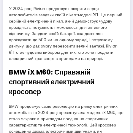
У 2024 році Rivian продовжує покоряти серця
автолюбителів завдяки своїй пікап-моделі R1T. Це перший
серійний електричний пікап, який демонструє чудову
прохідність, потужність і можливості для активного
відпочинку. Завдяки своїй батареї, яка дозволяє
проїжджати до 500 км на одному заряді, і потужному
двигуну, що дає змогу перевозити великі вантажі, Rivian
R1T стає чудовим вибором для тих, хто хоче поєднати
електричний транспорт з пригодами на природі.
BMW iX M60: Справжній
спортивний електричний
кросовер
BMW продовжує свою революцію на ринку електричних
автомобілів і в 2024 році презентувала модель iX M60, що
стала яскравим прикладом поєднання спортивних
характеристик та електричної технології. Цей кросовер
оснащений двома електричними двигунами, які