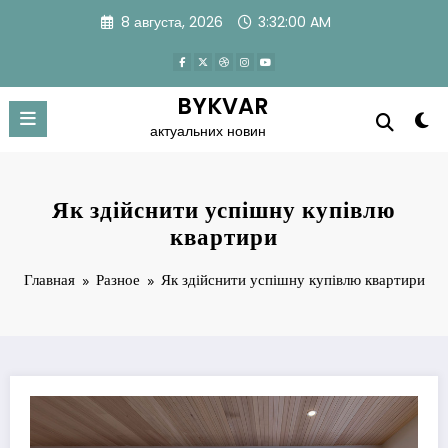
Перейти
8 августа, 2026
3:32:00 AM
к
содержимому
BYKVAR
актуальних новин
Як здійснити успішну купівлю
квартири
Главная
Разное
Як здійснити успішну купівлю квартири