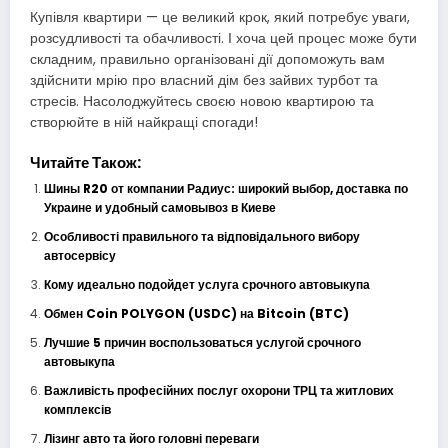
Купівля квартири — це великий крок, який потребує уваги,
розсудливості та обачливості. І хоча цей процес може бути
складним, правильно організовані дії допоможуть вам
здійснити мрію про власний дім без зайвих турбот та
стресів. Насолоджуйтесь своєю новою квартирою та
створюйте в ній найкращі спогади!
Читайте Також:
Шины R20 от компании Радиус: широкий выбор, доставка по
Украине и удобный самовывоз в Киеве
Особливості правильного та відповідального вибору
автосервісу
Кому идеально подойдет услуга срочного автовыкупа
Обмен Coin POLYGON (USDC) на Bitcoin (BTC)
Лучшие 5 причин воспользоваться услугой срочного
автовыкупа
Важливість професійних послуг охорони ТРЦ та житлових
комплексів
Лізинг авто та його головні переваги