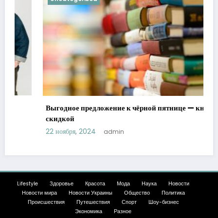
Выгодное предложение к чёрной пятнице — книги со
скидкой
22 ноября, 2024
admin
Lifestyle
Здоровье
Красота
Мода
Наука
Новости
Новости мира
Новости Украины
Общество
Политика
Происшествия
Путешествия
Спорт
Шоу-бизнес
Экономика
Разное