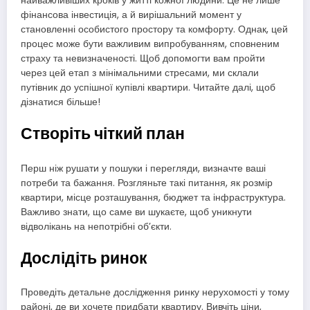
найважливіших кроків у житті кожної людини. Це не лише
фінансова інвестиція, а й вирішальний момент у
становленні особистого простору та комфорту. Однак, цей
процес може бути важливим випробуванням, сповненим
страху та невизначеності. Щоб допомогти вам пройти
через цей етап з мінімальними стресами, ми склали
путівник до успішної купівлі квартири. Читайте далі, щоб
дізнатися більше!
Створіть чіткий план
Перш ніж рушати у пошуки і перегляди, визначте ваші
потреби та бажання. Розгляньте такі питання, як розмір
квартири, місце розташування, бюджет та інфраструктура.
Важливо знати, що саме ви шукаєте, щоб уникнути
відволікань на непотрібні об’єкти.
Дослідіть ринок
Проведіть детальне дослідження ринку нерухомості у тому
районі, де ви хочете придбати квартиру. Вивчіть ціни,