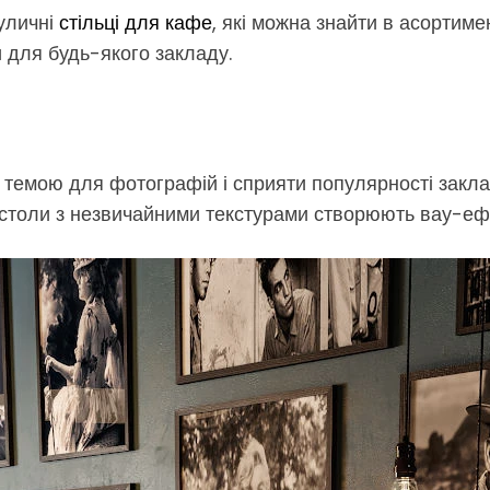
вуличні
стільці для кафе
, які можна знайти в асортим
и для будь-якого закладу.
 темою для фотографій і сприяти популярності закла
о столи з незвичайними текстурами створюють вау-ефе