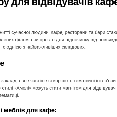
у для відвідувачів кафе
житті сучасної людини. Кафе, ресторани та бари ста
лених фільмів чи просто для відпочинку від повсякде
лі є однією з найважливіших складових.
фе
кладів все частіше створюють тематичні інтер’єри.
в стилі «Амелі» можуть стати магнітом для відвідувач
тематиці.
 меблів для кафе: