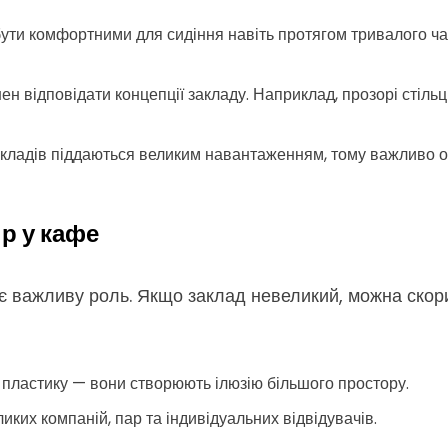
ути комфортними для сидіння навіть протягом тривалого ча
ен відповідати концепції закладу. Наприклад, прозорі стіль
кладів піддаються великим навантаженням, тому важливо обир
р у кафе
є важливу роль. Якщо заклад невеликий, можна скор
о пластику — вони створюють ілюзію більшого простору.
иких компаній, пар та індивідуальних відвідувачів.