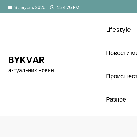
Перейти
8 августа, 2026
4:34:28 PM
к
содержимому
Lifestyle
Новости м
BYKVAR
актуальних новин
Происшес
Разное