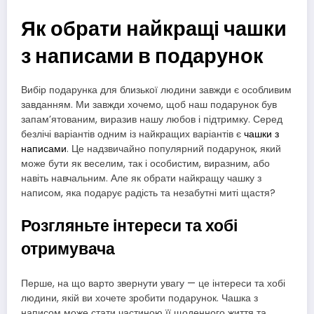
Як обрати найкращі чашки
з написами в подарунок
Вибір подарунка для близької людини завжди є особливим
завданням. Ми завжди хочемо, щоб наш подарунок був
запам’ятованим, виразив нашу любов і підтримку. Серед
безлічі варіантів одним із найкращих варіантів є
чашки з
написами
. Це надзвичайно популярний подарунок, який
може бути як веселим, так і особистим, виразним, або
навіть навчальним. Але як обрати найкращу чашку з
написом, яка подарує радість та незабутні миті щастя?
Розгляньте інтереси та хобі
отримувача
Перше, на що варто звернути увагу — це інтереси та хобі
людини, якій ви хочете зробити подарунок. Чашка з
написом може стати частиною її щоденного життя та