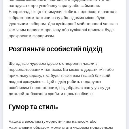
нагадувати про улюблену справу або займання.
Наприклад, якщо отримувач любить подорожі, то чашка з
зображенням картини світу або відомих місць буде
ідеальним вибором. Для кулінарної майстерності чашка з
комічним написом про каву або кулінарні приколи буде
прекрасним сюрпризом.
Розгляньте особистий підхід
Ще однією чудовою ідеєю є створення чашки з
персоналізованим написом. Ви можете додати ім’я або
прикольну фразу, яка буде тільки вам і вашій близькій
людині зрозумілою. Цей підхід робить подарунок
особливим і неповторним, і відображає вашу увагу до
деталей та бажання зробити щось особливе.
Гумор та стиль
Чашка з веселим гумористичним написом або
жартівливим образом може стати чудовим подарунком