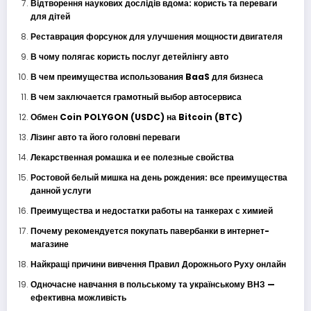
Відтворення наукових дослідів вдома: користь та переваги
для дітей
Реставрация форсунок для улучшения мощности двигателя
В чому полягає користь послуг детейлінгу авто
В чем преимущества использования BaaS для бизнеса
В чем заключается грамотный выбор автосервиса
Обмен Coin POLYGON (USDC) на Bitcoin (BTC)
Лізинг авто та його головні переваги
Лекарственная ромашка и ее полезные свойства
Ростовой белый мишка на день рождения: все преимущества
данной услуги
Преимущества и недостатки работы на танкерах с химией
Почему рекомендуется покупать павербанки в интернет-
магазине
Найкращі причини вивчення Правил Дорожнього Руху онлайн
Одночасне навчання в польському та українському ВНЗ —
ефективна можливість