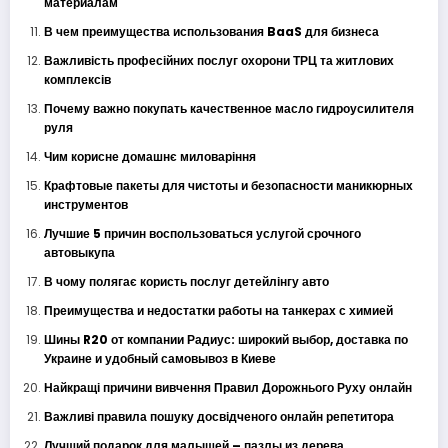
материалам
В чем преимущества использования BaaS для бизнеса
Важливість професійних послуг охорони ТРЦ та житлових
комплексів
Почему важно покупать качественное масло гидроусилителя
руля
Чим корисне домашнє миловаріння
Крафтовые пакеты для чистоты и безопасности маникюрных
инструментов
Лучшие 5 причин воспользоваться услугой срочного
автовыкупа
В чому полягає користь послуг детейлінгу авто
Преимущества и недостатки работы на танкерах с химией
Шины R20 от компании Радиус: широкий выбор, доставка по
Украине и удобный самовывоз в Киеве
Найкращі причини вивчення Правил Дорожнього Руху онлайн
Важливі правила пошуку досвідченого онлайн репетитора
Лучший подарок для малышей – пазлы из дерева